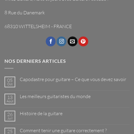
8 Rue du Danemark
68310 WITTELSHEIM - FRANCE
NOS DERNIERS ARTICLES
Capodastre pour guitare – Ce que vous devez savoir
05
Oct
Aucun
commentaire
sur
Les meilleurs guitaristes du monde
13
Capodastre
pour
Août
Aucun
guitare
commentaire
–
sur
Ce
Histoire de la guitare
26
Les
que
meilleurs
Juil
Aucun
vous
guitaristes
commentaire
devez
du
sur
savoir
monde
Comment tenir une guitare correctement ?
25
Histoire