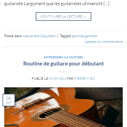
guitariste L’argument que les guitaristes utiliseront […]
CONTINUER LA LECTURE
→
Posté dans
Apprendre la guitare
|
Tagged
gamme
,
gammes
Laissez un commentaire
APPRENDRE LA GUITARE
Routine de guitare pour débutant
PUBLIÉ LE
06/06/2021
PAR
PIERRE-YVES
06
Juin