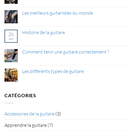
commentaire
sur
Capodastre
Les meilleurs guitaristes du monde
pour
guitare
Aucun
–
commentaire
Ce
sur
que
Les
Histoire de la guitare
26
vous
meilleurs
devez
guitaristes
Juil
Aucun
savoir
du
commentaire
monde
sur
Histoire
Comment tenir une guitare correctement ?
de
la
Aucun
guitare
commentaire
sur
Comment
Les différents types de guitare
tenir
une
Aucun
guitare
commentaire
correctement
sur
?
Les
différents
CATÉGORIES
types
de
guitare
Accessoires de la guitare
(3)
Apprendre la guitare
(7)