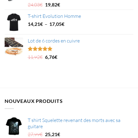
4,78€.
2,48€.
Le
Le
Note
5.00
24,03
€
19,82
€
sur 5
prix
prix
T-shirt Evolution Homme
initial
actuel
était :
est :
Plage
14,21
€
–
17,05
€
24,03€.
19,82€.
de
prix :
Lot de 6 cordes en cuivre
14,21€
à
17,05€
Le
Le
Note
5.00
11,92
€
6,76
€
sur 5
prix
prix
initial
actuel
était :
est :
11,92€.
6,76€.
NOUVEAUX PRODUITS
T shirt Squelette revenant des morts avec sa
guitare
Le
Le
27,99
€
25,21
€