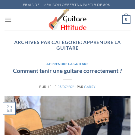
Passer
FRAIS DE LIVRAISON OFFERTS À PARTIR DE 30€...
au
contenu
0
ARCHIVES PAR CATÉGORIE:
APPRENDRE LA
GUITARE
APPRENDRE LA GUITARE
Comment tenir une guitare correctement ?
PUBLIÉ LE
25/07/2021
PAR
GARRY
25
Juil