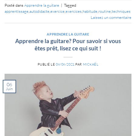
Posté dans
Apprendre la guitare
|
Tagged
apprentissage
,
autodidacte
,
exercice
,
exercices
,
habitude
,
routine
,
techniques
Laissez un commentaire
APPRENDRE LA GUITARE
Apprendre la guitare? Pour savoir si vous
êtes prêt, lisez ce qui suit !
PUBLIÉ LE
06/06/2021
PAR
MICKAËL
06
Juin