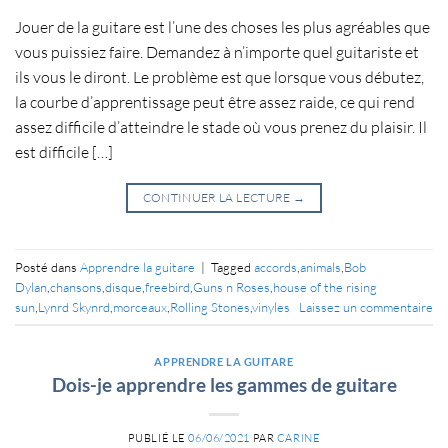
Jouer de la guitare est l’une des choses les plus agréables que
vous puissiez faire. Demandez à n’importe quel guitariste et
ils vous le diront. Le problème est que lorsque vous débutez,
la courbe d’apprentissage peut être assez raide, ce qui rend
assez difficile d’atteindre le stade où vous prenez du plaisir. Il
est difficile […]
CONTINUER LA LECTURE
→
Posté dans
Apprendre la guitare
|
Tagged
accords
,
animals
,
Bob
Dylan
,
chansons
,
disque
,
freebird
,
Guns n Roses
,
house of the rising
sun
,
Lynrd Skynrd
,
morceaux
,
Rolling Stones
,
vinyles
Laissez un commentaire
APPRENDRE LA GUITARE
Dois-je apprendre les gammes de guitare
PUBLIÉ LE
06/06/2021
PAR
CARINE