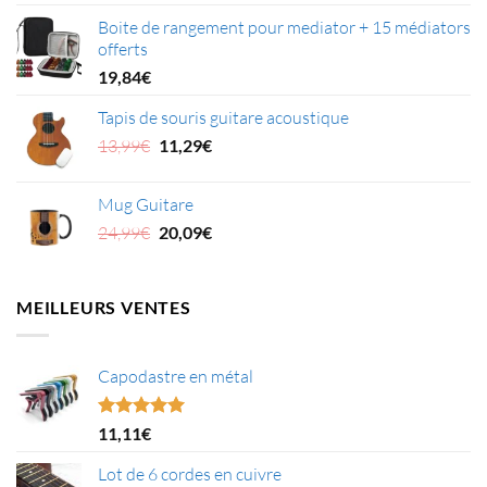
prix
prix
Boite de rangement pour mediator + 15 médiators
initial
actuel
offerts
était :
est :
27,99€.
25,21€.
19,84
€
Tapis de souris guitare acoustique
Le
Le
13,99
€
11,29
€
prix
prix
initial
actuel
Mug Guitare
était :
est :
Le
Le
24,99
€
20,09
€
13,99€.
11,29€.
prix
prix
initial
actuel
était :
est :
MEILLEURS VENTES
24,99€.
20,09€.
Capodastre en métal
Note
4.95
11,11
€
sur 5
Lot de 6 cordes en cuivre