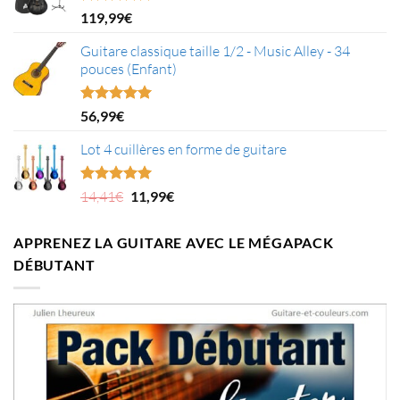
Note
5.00
119,99
€
sur 5
Guitare classique taille 1/2 - Music Alley - 34
pouces (Enfant)
Note
5.00
56,99
€
sur 5
Lot 4 cuillères en forme de guitare
Le
Le
Note
5.00
14,41
€
11,99
€
sur 5
prix
prix
initial
actuel
APPRENEZ LA GUITARE AVEC LE MÉGAPACK
était :
est :
DÉBUTANT
14,41€.
11,99€.