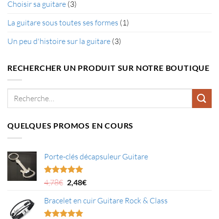
Choisir sa guitare
(3)
La guitare sous toutes ses formes
(1)
Un peu d'histoire sur la guitare
(3)
RECHERCHER UN PRODUIT SUR NOTRE BOUTIQUE
Recherche
pour :
QUELQUES PROMOS EN COURS
Porte-clés décapsuleur Guitare
Le
Le
Note
5.00
4,78
€
2,48
€
sur 5
prix
prix
Bracelet en cuir Guitare Rock & Class
initial
actuel
était :
est :