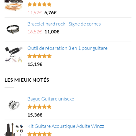
Le
Le
Note
5.00
11,92
€
6,76
€
sur 5
prix
prix
Bracelet hard rock - Signe de cornes
initial
actuel
était :
Le
est :
Le
16,52
€
11,00
€
11,92€.
prix
6,76€.
prix
initial
actuel
Outil de réparation 3 en 1 pour guitare
était :
est :
16,52€.
11,00€.
Note
5.00
15,19
€
sur 5
LES MIEUX NOTÉS
Bague Guitare unisexe
Note
5.00
15,36
€
sur 5
Kit Guitare Acoustique Adulte Winzz