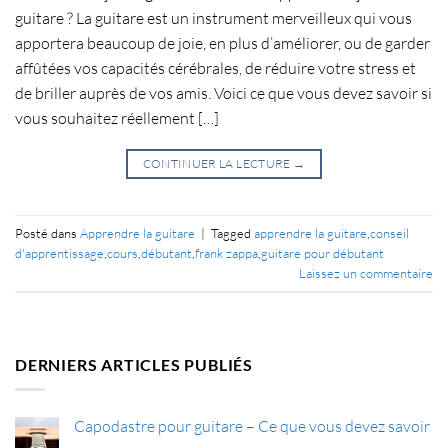
guitare ? La guitare est un instrument merveilleux qui vous
apportera beaucoup de joie, en plus d’améliorer, ou de garder
affûtées vos capacités cérébrales, de réduire votre stress et
de briller auprès de vos amis. Voici ce que vous devez savoir si
vous souhaitez réellement […]
CONTINUER LA LECTURE
→
Posté dans
Apprendre la guitare
|
Tagged
apprendre la guitare
,
conseil
d'apprentissage
,
cours
,
débutant
,
frank zappa
,
guitare pour débutant
Laissez un commentaire
DERNIERS ARTICLES PUBLIÉS
Capodastre pour guitare – Ce que vous devez savoir
Aucun