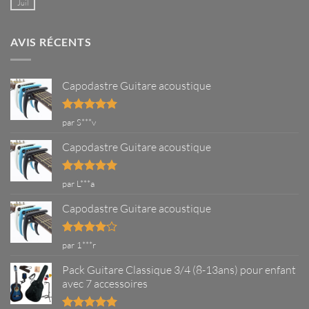
de
Juil
Aucun
la
commentaire
guitare
sur
Comment
AVIS RÉCENTS
tenir
une
guitare
correctement
?
Capodastre Guitare acoustique
Note
5
sur
par S***v
5
Capodastre Guitare acoustique
Note
5
sur
par L***a
5
Capodastre Guitare acoustique
Note
4
par 1***r
sur 5
Pack Guitare Classique 3/4 (8-13ans) pour enfant
avec 7 accessoires