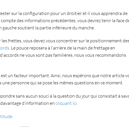
rester sur la configuration pour un droitier et il vous apprendra de
nt compte des informations précédentes, vous devrez
tenir la face d
 gauche soutient la partie inférieure du manche
.
 les frettes
, v
ous devez vous concentrer sur le positionnement de
cords
.
Le pouce reposera à l’arrière de la main de frettage
en
ons d’accords ne vous sont pas familières, nous vous recommandons
 est un facteur important. Ainsi, nous espérons que notre article v
ins une personne qui se pose les mêmes questions en ce moment.
répondre sans aucun souci à la question du jour qui consistait à sav
 davantage d’information en
cliquant ici
.
ttitude