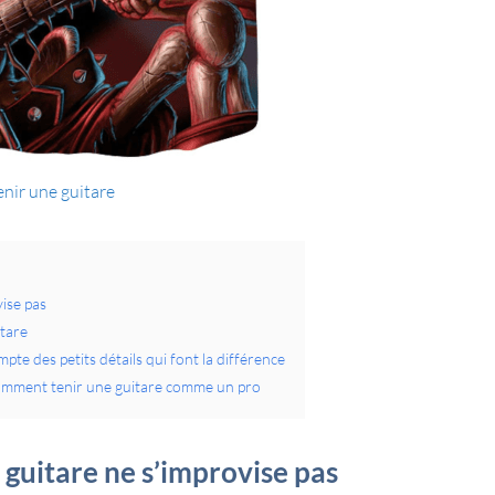
enir une guitare
ise pas
itare
te des petits détails qui font la différence
comment tenir une guitare comme un pro
guitare ne s’improvise pas