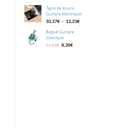
prix
prix
Tapis de souris
initial
actuel
Guitare électrique
était :
est :
Plage
19,53€.
17,81€.
10,27
€
–
12,23
€
de
Bague Guitare
prix :
classique
10,27€
Le
Le
à
11,24
€
8,30
€
prix
prix
12,23€
initial
actuel
était :
est :
11,24€.
8,30€.