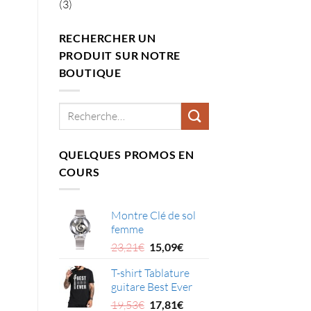
(3)
RECHERCHER UN
PRODUIT SUR NOTRE
BOUTIQUE
Recherche
pour :
QUELQUES PROMOS EN
COURS
Montre Clé de sol
femme
Le
Le
23,21
€
15,09
€
prix
prix
T-shirt Tablature
initial
actuel
guitare Best Ever
était :
est :
Le
Le
23,21€.
15,09€.
19,53
€
17,81
€