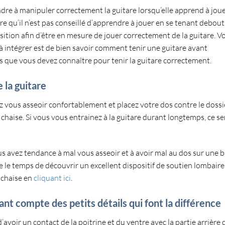
ndre à
manipuler correctement la guitare
lorsqu’elle apprend à joue
qu’il n’est pas conseillé d’
apprendre à jouer en se tenant debout
osition
afin d’être en mesure de jouer correctement de la guitare. V
 intégrer est de bien savoir
comment
tenir une guitare
avant
ves que vous devez connaître pour
tenir la guitare correctement
.
e la guitare
ez vous
asseoir confortablement
et
placez votre dos contre le dossi
 chaise. Si vous vous entrainez à la guitare durant longtemps, ce se
ous avez tendance à mal vous asseoir et à avoir mal au dos sur une 
 le temps de découvrir un excellent dispositif de soutien lombaire
 chaise en
cliquant ici
.
t compte des petits détails qui font la différence
d’
avoir un contact de la poitrine et du ventre avec la partie arrière 