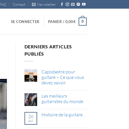
FAQ
Contact
Newsletter
0
SE CONNECTER
PANIER /
0,00
€
DERNIERS ARTICLES
PUBLIÉS
Capodastre pour
guitare – Ce que vous
devez savoir
Aucun
commentaire
Les meilleurs
sur
Capodastre
guitaristes du monde
pour
guitare
Aucun
–
commentaire
Histoire de la guitare
Ce
sur
26
que
Les
Juil
Aucun
vous
meilleurs
commentaire
devez
guitaristes
sur