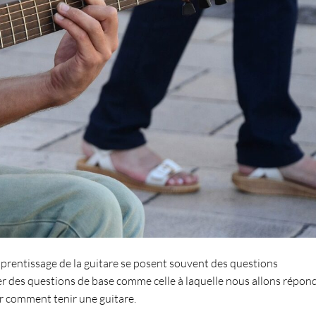
prentissage de la guitare
se posent souvent des questions
r des questions de base comme celle à laquelle nous allons répon
ir
comment tenir une guitare
.