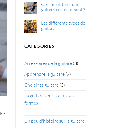
savoir
du
Histoire
Comment tenir une
monde
de
guitare correctement ?
la
guitare
Aucun
commentaire
Les différents types de
sur
Comment
guitare
tenir
une
Aucun
guitare
commentaire
correctement
sur
CATÉGORIES
?
Les
différents
types
de
guitare
Accessoires de la guitare
(3)
Apprendre la guitare
(7)
Choisir sa guitare
(3)
La guitare sous toutes ses
formes
(1)
dre
Un peu d'histoire sur la guitare