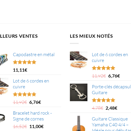
à
17,98€.
16,99€.
27,64€
LLEURS VENTES
LES MIEUX NOTÉS
Capodastre en métal
Lot de 6 cordes en
cuivre
Note
4.95
11,11
€
sur 5
Le
Le
Note
5.00
11,92
€
6,76
€
sur 5
Lot de 6 cordes en
prix
prix
cuivre
Porte-clés décapsu
initial
actue
Guitare
était :
est :
11,92€.
6,76€
Le
Le
Note
5.00
11,92
€
6,76
€
sur 5
Le
Le
prix
prix
Note
5.00
4,78
€
2,48
€
sur 5
Bracelet hard rock -
prix
prix
initial
actuel
Signe de cornes
Guitare Classique
initial
actuel
était :
est :
Yamaha C40 4/4 –
Le
Le
était :
est :
11,92€.
6,76€.
16,52
€
11,00
€
Idéale pour débuta