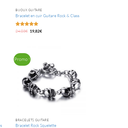
BIJOUX GUITARE
Bracelet en cuir Guitare Rock & Class
Note
5
sur
Le
Le
24,03
€
19,82
€
prix
prix
5
initial
actuel
était :
est :
24,03€.
19,82€.
Promo !
BRACELETS GUITARE
es
Bracelet Rock Squelette