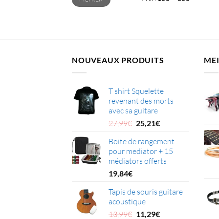
min
max
NOUVEAUX PRODUITS
MEI
T shirt Squelette
revenant des morts
avec sa guitare
Le
Le
27,99
€
25,21
€
prix
prix
Boite de rangement
initial
actuel
pour mediator + 15
était :
est :
médiators offerts
27,99€.
25,21€.
19,84
€
Tapis de souris guitare
acoustique
Le
Le
13,99
€
11,29
€