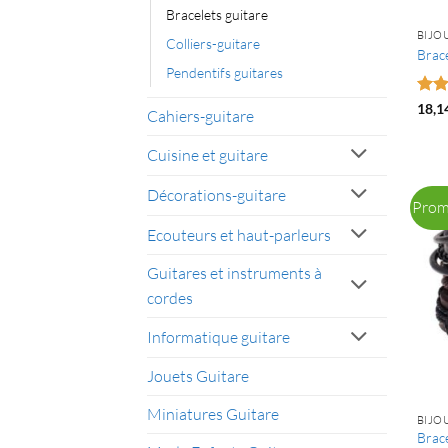
Bracelets guitare
BIJO
Colliers-guitare
Brace
Pendentifs guitares
Not
18,1
Cahiers-guitare
5
Cuisine et guitare
Décorations-guitare
Prom
Ecouteurs et haut-parleurs
Guitares et instruments à
cordes
Informatique guitare
Jouets Guitare
Miniatures Guitare
BIJO
Brac