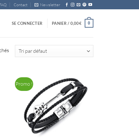
FAQ
Contact
Newsletter
0
SE CONNECTER
PANIER /
0,00
€
ichés
Promo !