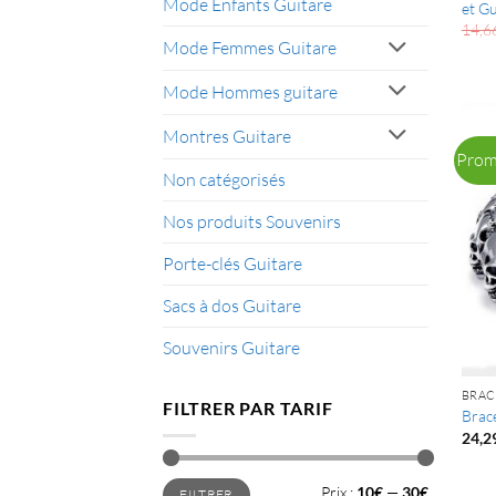
Mode Enfants Guitare
et Gu
14,6
Mode Femmes Guitare
Mode Hommes guitare
Montres Guitare
Prom
Non catégorisés
Nos produits Souvenirs
Porte-clés Guitare
Sacs à dos Guitare
Souvenirs Guitare
BRAC
FILTRER PAR TARIF
Brace
24,2
Prix
Prix
Prix :
10€
—
30€
FILTRER