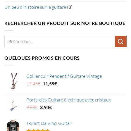
Un peu d'histoire sur la guitare
(3)
RECHERCHER UN PRODUIT SUR NOTRE BOUTIQUE
Recherche
pour :
QUELQUES PROMOS EN COURS
Collier cuir Pendentif Guitare Vintage
Le
Le
17,45
€
11,59
€
prix
prix
initial
actuel
Porte-clés Guitare électrique avec cristaux
était :
est :
Le
Le
9,88
€
3,94
€
17,45€.
11,59€.
prix
prix
initial
actuel
T-Shirt Da Vinci Guitar
était :
est :