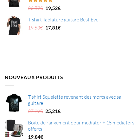
9,88€.
3,94€.
Le
Le
Note
5.00
23,87
€
19,52
€
sur 5
prix
prix
T-shirt Tablature guitare Best Ever
initial
actuel
était :
Le
est :
Le
19,53
€
17,81
€
23,87€.
prix
19,52€.
prix
initial
actuel
était :
est :
19,53€.
17,81€.
NOUVEAUX PRODUITS
T shirt Squelette revenant des morts avec sa
guitare
Le
Le
27,99
€
25,21
€
prix
prix
Boite de rangement pour mediator + 15 médiators
initial
actuel
offerts
était :
est :
27,99€.
25,21€.
19,84
€