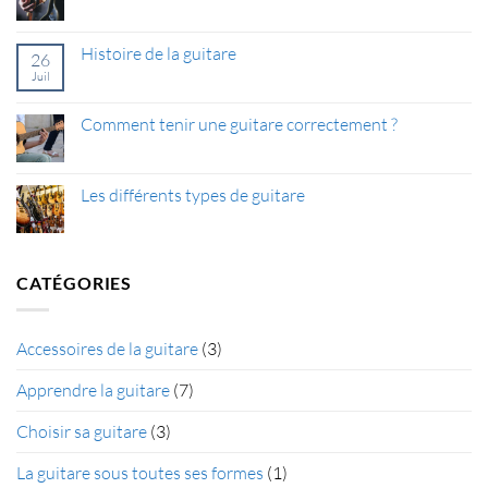
guitare
Aucun
–
commentaire
Ce
sur
que
Les
Histoire de la guitare
26
vous
meilleurs
devez
guitaristes
Juil
Aucun
savoir
du
commentaire
monde
sur
Histoire
Comment tenir une guitare correctement ?
de
la
Aucun
guitare
commentaire
sur
Comment
Les différents types de guitare
tenir
une
Aucun
guitare
commentaire
correctement
sur
?
Les
différents
CATÉGORIES
types
de
guitare
Accessoires de la guitare
(3)
Apprendre la guitare
(7)
Choisir sa guitare
(3)
La guitare sous toutes ses formes
(1)