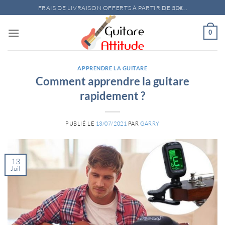
Passer
FRAIS DE LIVRAISON OFFERTS À PARTIR DE 30€...
au
contenu
0
APPRENDRE LA GUITARE
Comment apprendre la guitare
rapidement ?
PUBLIÉ LE
13/07/2021
PAR
GARRY
13
Juil