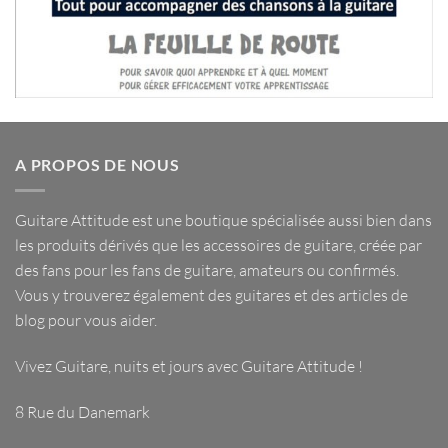
A PROPOS DE NOUS
Guitare Attitude est une
boutique spécialisée
aussi bien dans
les
produits dérivés
que les
accessoires de guitare
, créée par
des fans pour les fans de guitare, amateurs ou confirmés.
Vous y trouverez également des guitares et des articles de
blog pour vous aider.
Vivez Guitare, nuits et jours avec
Guitare Attitude
!
8 Rue du Danemark