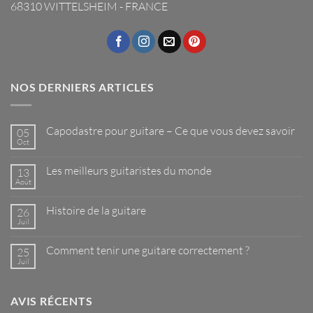
68310 WITTELSHEIM - FRANCE
NOS DERNIERS ARTICLES
Capodastre pour guitare – Ce que vous devez savoir
05
Oct
Aucun
commentaire
sur
Les meilleurs guitaristes du monde
13
Capodastre
pour
Août
Aucun
guitare
commentaire
–
sur
Ce
Histoire de la guitare
26
Les
que
meilleurs
Juil
Aucun
vous
guitaristes
commentaire
devez
du
sur
savoir
monde
Comment tenir une guitare correctement ?
25
Histoire
de
Juil
Aucun
la
commentaire
guitare
sur
Comment
AVIS RÉCENTS
tenir
une