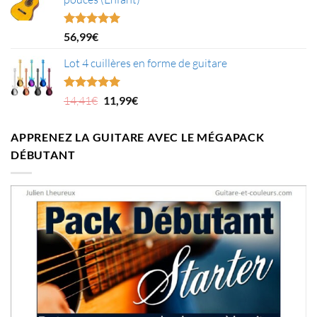
Note
5.00
56,99
€
sur 5
Lot 4 cuillères en forme de guitare
Le
Le
Note
5.00
14,41
€
11,99
€
sur 5
prix
prix
initial
actuel
APPRENEZ LA GUITARE AVEC LE MÉGAPACK
était :
est :
DÉBUTANT
14,41€.
11,99€.