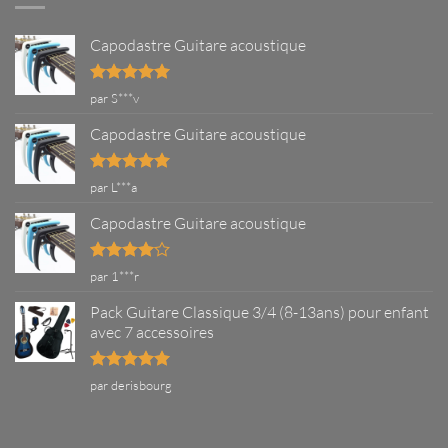
guitare
correctement
?
Capodastre Guitare acoustique
Note
5
sur
par S***v
5
Capodastre Guitare acoustique
Note
5
sur
par L***a
5
Capodastre Guitare acoustique
Note
4
par 1***r
sur 5
Pack Guitare Classique 3/4 (8-13ans) pour enfant
avec 7 accessoires
Note
5
sur
par derisbourg
5