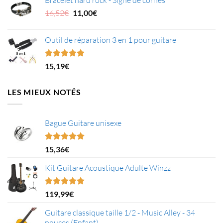
initial
actuel
était :
Le
est :
Le
16,52
€
11,00
€
11,92€.
prix
6,76€.
prix
initial
actuel
Outil de réparation 3 en 1 pour guitare
était :
est :
16,52€.
11,00€.
Note
5.00
15,19
€
sur 5
LES MIEUX NOTÉS
Bague Guitare unisexe
Note
5.00
15,36
€
sur 5
Kit Guitare Acoustique Adulte Winzz
Note
5.00
119,99
€
sur 5
Guitare classique taille 1/2 - Music Alley - 34
pouces (Enfant)