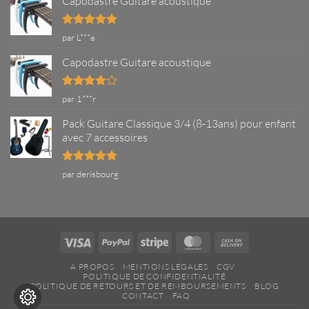
Capodastre Guitare acoustique
Note
5
sur
par L***a
5
Capodastre Guitare acoustique
Note
4
par 1***r
sur 5
Pack Guitare Classique 3/4 (8-13ans) pour enfant
avec 7 accessoires
Note
5
sur
par derisbourg
5
Visa
PayPal
Stripe
MasterCard
Cash
On
A PROPOS
MENTIONS LÉGALES
CGV
Delivery
POLITIQUE DE CONFIDENTIALITÉ
POLITIQUE DE RETOURS ET DE REMBOURSEMENTS
BLOG
CONTACT
FAQ