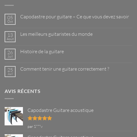
Capodastre pour guitare – Ce que vous devez savoir
05
Oct
Aucun
commentaire
sur
Les meilleurs guitaristes du monde
13
Capodastre
pour
Août
Aucun
guitare
commentaire
–
sur
Ce
Histoire de la guitare
26
Les
que
meilleurs
Juil
Aucun
vous
guitaristes
commentaire
devez
du
sur
savoir
monde
Comment tenir une guitare correctement ?
25
Histoire
de
Juil
Aucun
la
commentaire
guitare
sur
Comment
AVIS RÉCENTS
tenir
une
guitare
correctement
?
Capodastre Guitare acoustique
Note
5
sur
par S***v
5