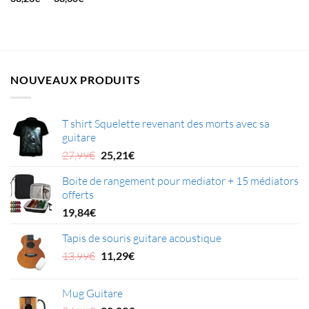
de
prix :
38,26€
à
38,60€
NOUVEAUX PRODUITS
T shirt Squelette revenant des morts avec sa
guitare
Le
Le
27,99
€
25,21
€
prix
prix
Boite de rangement pour mediator + 15 médiators
initial
actuel
offerts
était :
est :
27,99€.
25,21€.
19,84
€
Tapis de souris guitare acoustique
Le
Le
13,99
€
11,29
€
prix
prix
initial
actuel
Mug Guitare
était :
est :