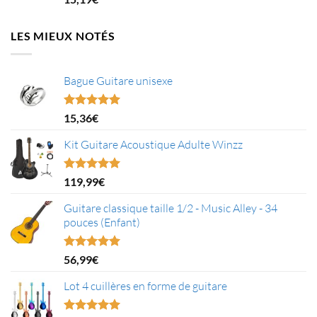
sur 5
LES MIEUX NOTÉS
Bague Guitare unisexe
Note
5.00
15,36
€
sur 5
Kit Guitare Acoustique Adulte Winzz
Note
5.00
119,99
€
sur 5
Guitare classique taille 1/2 - Music Alley - 34
pouces (Enfant)
Note
5.00
56,99
€
sur 5
Lot 4 cuillères en forme de guitare