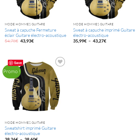
MODE HOMMES GUITARE
MODE HOMMES GUITARE
Sweat à capuche Fermeture
Sweat à capuche imprimé Guitare
éclair Guitare électro-acoustique
électro-acoustique
Le
Le
Plage
54,78
€
–
43,93
€
35,99
€
43,27
€
prix
prix
de
initial
actuel
prix :
était :
est :
35,99€
54,78€.
43,93€.
à
43,27€
Save
Promo !
MODE HOMMES GUITARE
Sweatshirt imprimé Guitare
électro-acoustique
Plage
–
38,26
€
38,60
€