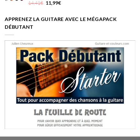
Le
Le
Note
5.00
14,41
€
11,99
€
sur 5
prix
prix
initial
actuel
APPRENEZ LA GUITARE AVEC LE MÉGAPACK
était :
est :
DÉBUTANT
14,41€.
11,99€.