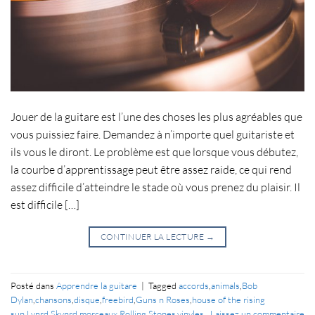
Jouer de la guitare est l’une des choses les plus agréables que
vous puissiez faire. Demandez à n’importe quel guitariste et
ils vous le diront. Le problème est que lorsque vous débutez,
la courbe d’apprentissage peut être assez raide, ce qui rend
assez difficile d’atteindre le stade où vous prenez du plaisir. Il
est difficile […]
CONTINUER LA LECTURE
→
Posté dans
Apprendre la guitare
|
Tagged
accords
,
animals
,
Bob
Dylan
,
chansons
,
disque
,
freebird
,
Guns n Roses
,
house of the rising
sun
,
Lynrd Skynrd
,
morceaux
,
Rolling Stones
,
vinyles
Laissez un commentaire