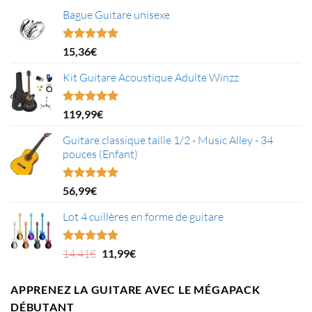
Bague Guitare unisexe
Note
5.00
15,36
€
sur 5
Kit Guitare Acoustique Adulte Winzz
Note
5.00
119,99
€
sur 5
Guitare classique taille 1/2 - Music Alley - 34
pouces (Enfant)
Note
5.00
56,99
€
sur 5
Lot 4 cuillères en forme de guitare
Le
Le
Note
5.00
14,41
€
11,99
€
sur 5
prix
prix
initial
actuel
APPRENEZ LA GUITARE AVEC LE MÉGAPACK
était :
est :
DÉBUTANT
14,41€.
11,99€.