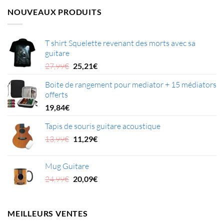
NOUVEAUX PRODUITS
T shirt Squelette revenant des morts avec sa
guitare
Le
Le
27,99
€
25,21
€
prix
prix
Boite de rangement pour mediator + 15 médiators
initial
actuel
offerts
était :
est :
27,99€.
25,21€.
19,84
€
Tapis de souris guitare acoustique
Le
Le
13,99
€
11,29
€
prix
prix
initial
actuel
Mug Guitare
était :
est :
Le
Le
24,99
€
20,09
€
13,99€.
11,29€.
prix
prix
initial
actuel
était :
est :
MEILLEURS VENTES
24,99€.
20,09€.