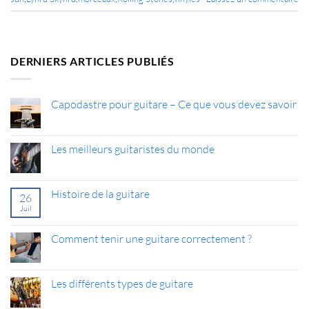
DERNIERS ARTICLES PUBLIÉS
Capodastre pour guitare – Ce que vous devez savoir
Aucun
commentaire
sur
Capodastre
Les meilleurs guitaristes du monde
pour
guitare
Aucun
–
commentaire
Ce
sur
que
Les
Histoire de la guitare
26
vous
meilleurs
devez
guitaristes
Juil
Aucun
savoir
du
commentaire
monde
sur
Histoire
Comment tenir une guitare correctement ?
de
la
Aucun
guitare
commentaire
sur
Comment
Les différents types de guitare
tenir
une
Aucun
guitare
commentaire