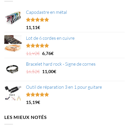
Capodastre en métal
Note
4.95
11,11
€
sur 5
Lot de 6 cordes en cuivre
Le
Le
Note
5.00
11,92
€
6,76
€
sur 5
prix
prix
Bracelet hard rock - Signe de cornes
initial
actuel
était :
Le
est :
Le
16,52
€
11,00
€
11,92€.
prix
6,76€.
prix
initial
actuel
Outil de réparation 3 en 1 pour guitare
était :
est :
16,52€.
11,00€.
Note
5.00
15,19
€
sur 5
LES MIEUX NOTÉS