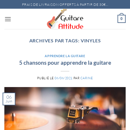
Passer
FRAIS DE LIVRAISON OFFERTS À PARTIR DE 30€...
au
contenu
0
ARCHIVES PAR TAGS:
VINYLES
APPRENDRE LA GUITARE
5 chansons pour apprendre la guitare
PUBLIÉ LE
06/06/2021
PAR
CARINE
06
Juin