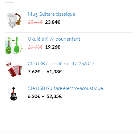
Mug Guitare classique
Le
Le
28,46
€
23,84
€
prix
prix
initial
actuel
Ukulélé Kiwi pour enfant
était :
est :
Le
Le
29,83
€
19,26
€
28,46€.
23,84€.
prix
prix
initial
actuel
Clé USB accordéon - 4 à 256 Go
était :
est :
Plage
7,62
€
–
61,33
€
29,83€.
19,26€.
de
prix :
Clé USB Guitare électro-acoustique
7,62€
Plage
6,20
€
–
52,35
€
à
de
61,33€
prix :
6,20€
à
52,35€