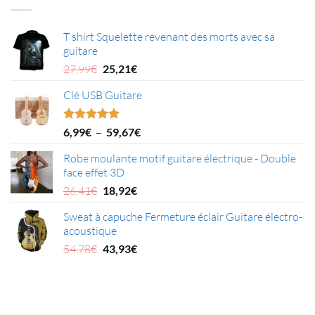
T shirt Squelette revenant des morts avec sa
guitare
Le
Le
27,99
€
25,21
€
prix
prix
Clé USB Guitare
initial
actuel
était :
est :
27,99€.
25,21€.
Plage
Note
5.00
6,99
€
–
59,67
€
sur 5
de
Robe moulante motif guitare électrique - Double
prix :
face effet 3D
6,99€
Le
Le
à
26,41
€
18,92
€
prix
prix
59,67€
Sweat à capuche Fermeture éclair Guitare électro-
initial
actuel
acoustique
était :
est :
Le
Le
26,41€.
18,92€.
54,78
€
43,93
€
prix
prix
initial
actuel
était :
est :
54,78€.
43,93€.