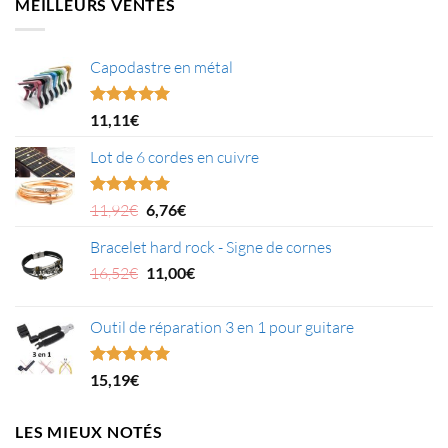
MEILLEURS VENTES
24,99€.
20,09€.
Capodastre en métal
Note
4.95
11,11
€
sur 5
Lot de 6 cordes en cuivre
Le
Le
Note
5.00
11,92
€
6,76
€
sur 5
prix
prix
Bracelet hard rock - Signe de cornes
initial
actuel
était :
Le
est :
Le
16,52
€
11,00
€
11,92€.
prix
6,76€.
prix
initial
actuel
Outil de réparation 3 en 1 pour guitare
était :
est :
16,52€.
11,00€.
Note
5.00
15,19
€
sur 5
LES MIEUX NOTÉS