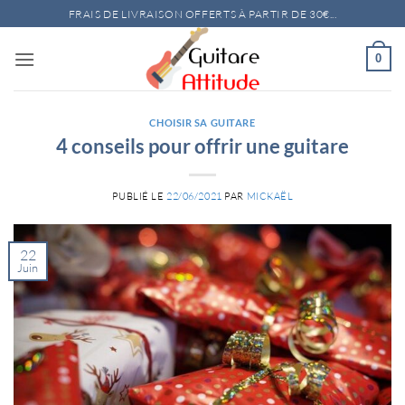
Passer
FRAIS DE LIVRAISON OFFERTS À PARTIR DE 30€...
au
contenu
0
CHOISIR SA GUITARE
4 conseils pour offrir une guitare
PUBLIÉ LE
22/06/2021
PAR
MICKAËL
22
Juin