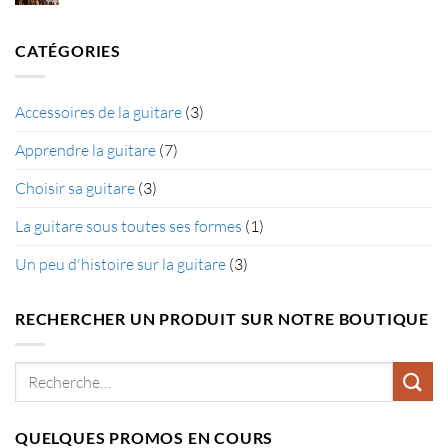
guitare
commentaire
correctement
sur
?
Les
différents
CATÉGORIES
types
de
guitare
Accessoires de la guitare
(3)
Apprendre la guitare
(7)
Choisir sa guitare
(3)
La guitare sous toutes ses formes
(1)
Un peu d'histoire sur la guitare
(3)
RECHERCHER UN PRODUIT SUR NOTRE BOUTIQUE
Recherche
pour :
QUELQUES PROMOS EN COURS