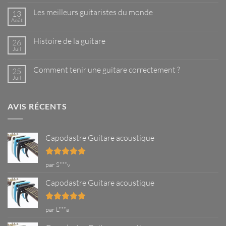
commentaire
sur
Les meilleurs guitaristes du monde
13
Capodastre
pour
Août
Aucun
guitare
commentaire
–
sur
Ce
Histoire de la guitare
26
Les
que
meilleurs
Juil
Aucun
vous
guitaristes
commentaire
devez
du
sur
savoir
monde
Comment tenir une guitare correctement ?
25
Histoire
de
Juil
Aucun
la
commentaire
guitare
sur
Comment
AVIS RÉCENTS
tenir
une
guitare
correctement
?
Capodastre Guitare acoustique
Note
5
sur
par S***v
5
Capodastre Guitare acoustique
Note
5
sur
par L***a
5