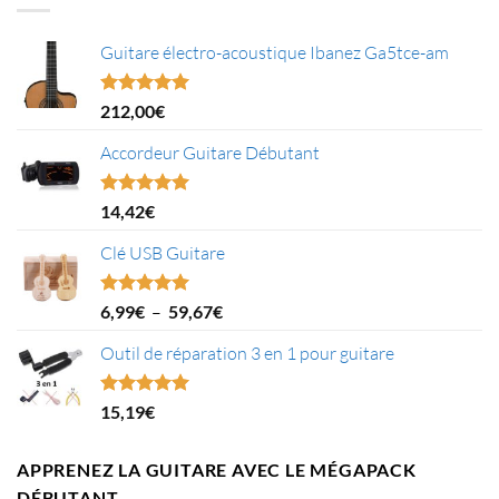
Guitare électro-acoustique Ibanez Ga5tce-am
Note
5.00
212,00
€
sur 5
Accordeur Guitare Débutant
Note
5.00
14,42
€
sur 5
Clé USB Guitare
Plage
Note
5.00
6,99
€
–
59,67
€
sur 5
de
Outil de réparation 3 en 1 pour guitare
prix :
6,99€
à
Note
5.00
15,19
€
59,67€
sur 5
APPRENEZ LA GUITARE AVEC LE MÉGAPACK
DÉBUTANT