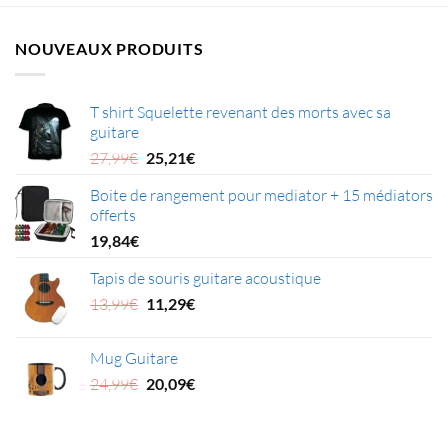
NOUVEAUX PRODUITS
T shirt Squelette revenant des morts avec sa
guitare
Le
Le
27,99
€
25,21
€
prix
prix
Boite de rangement pour mediator + 15 médiators
initial
actuel
offerts
était :
est :
27,99€.
25,21€.
19,84
€
Tapis de souris guitare acoustique
Le
Le
13,99
€
11,29
€
prix
prix
initial
actuel
Mug Guitare
était :
est :
Le
Le
24,99
€
20,09
€
13,99€.
11,29€.
prix
prix
initial
actuel
était :
est :