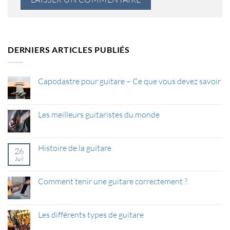
DERNIERS ARTICLES PUBLIÉS
Capodastre pour guitare – Ce que vous devez savoir
Aucun
commentaire
sur
Capodastre
Les meilleurs guitaristes du monde
pour
guitare
Aucun
–
commentaire
Ce
sur
que
Les
Histoire de la guitare
26
vous
meilleurs
devez
guitaristes
Juil
Aucun
savoir
du
commentaire
monde
sur
Histoire
Comment tenir une guitare correctement ?
de
la
Aucun
guitare
commentaire
sur
Comment
Les différents types de guitare
tenir
une
Aucun