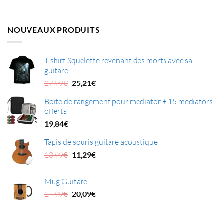
NOUVEAUX PRODUITS
T shirt Squelette revenant des morts avec sa
guitare
Le
Le
27,99
€
25,21
€
prix
prix
Boite de rangement pour mediator + 15 médiators
initial
actuel
offerts
était :
est :
27,99€.
25,21€.
19,84
€
Tapis de souris guitare acoustique
Le
Le
13,99
€
11,29
€
prix
prix
initial
actuel
Mug Guitare
était :
est :
Le
Le
24,99
€
20,09
€
13,99€.
11,29€.
prix
prix
initial
actuel