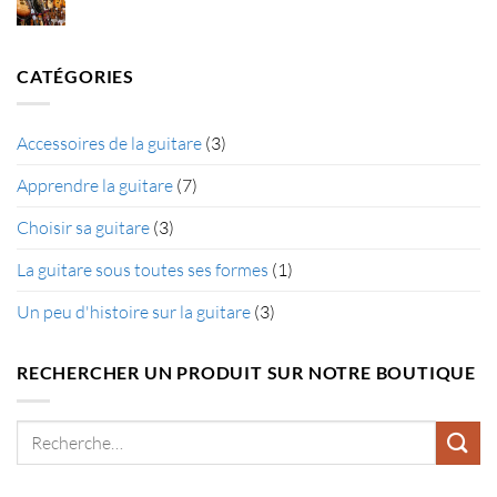
une
Aucun
guitare
commentaire
correctement
sur
?
Les
différents
CATÉGORIES
types
de
guitare
Accessoires de la guitare
(3)
Apprendre la guitare
(7)
Choisir sa guitare
(3)
La guitare sous toutes ses formes
(1)
Un peu d'histoire sur la guitare
(3)
RECHERCHER UN PRODUIT SUR NOTRE BOUTIQUE
Recherche
pour :