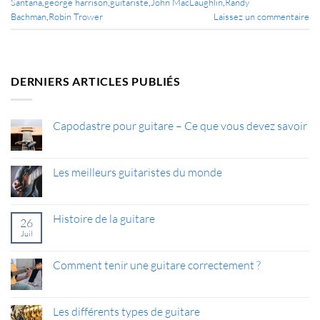
Santana
,
george harrison
,
guitariste
,
John MacLaughlin
,
Randy
Bachman
,
Robin Trower
Laissez un commentaire
DERNIERS ARTICLES PUBLIÉS
Capodastre pour guitare – Ce que vous devez savoir
Aucun
commentaire
sur
Capodastre
Les meilleurs guitaristes du monde
pour
guitare
Aucun
–
commentaire
Ce
sur
que
Les
Histoire de la guitare
26
vous
meilleurs
devez
guitaristes
Juil
Aucun
savoir
du
commentaire
monde
sur
Histoire
Comment tenir une guitare correctement ?
de
la
Aucun
guitare
commentaire
sur
Comment
Les différents types de guitare
tenir