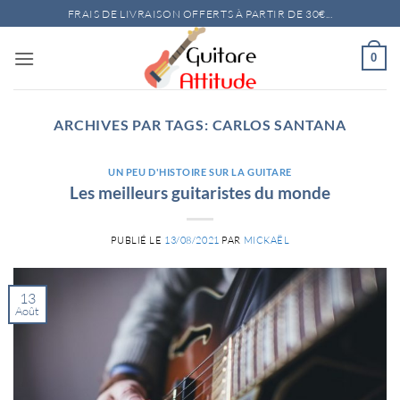
Passer
FRAIS DE LIVRAISON OFFERTS À PARTIR DE 30€...
au
contenu
0
ARCHIVES PAR TAGS:
CARLOS SANTANA
UN PEU D'HISTOIRE SUR LA GUITARE
Les meilleurs guitaristes du monde
PUBLIÉ LE
13/08/2021
PAR
MICKAËL
13
Août