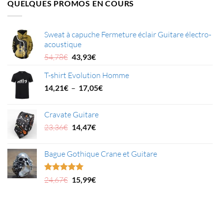
QUELQUES PROMOS EN COURS
Sweat à capuche Fermeture éclair Guitare électro-
acoustique
Le
Le
54,78
€
43,93
€
prix
prix
T-shirt Evolution Homme
initial
actuel
était :
est :
Plage
14,21
€
–
17,05
€
54,78€.
43,93€.
de
prix :
Cravate Guitare
14,21€
Le
Le
23,36
€
14,47
€
à
prix
prix
17,05€
initial
actuel
Bague Gothique Crane et Guitare
était :
est :
23,36€.
14,47€.
Le
Le
Note
5.00
24,67
€
15,99
€
sur 5
prix
prix
initial
actuel
était :
est :
24,67€.
15,99€.