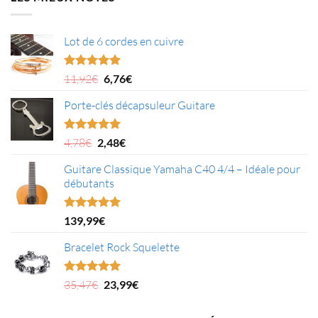
Lot de 6 cordes en cuivre
Le
Le
Note
5.00
11,92
€
6,76
€
sur 5
prix
prix
Porte-clés décapsuleur Guitare
initial
actuel
était :
est :
11,92€.
6,76€.
Le
Le
Note
5.00
4,78
€
2,48
€
sur 5
prix
prix
Guitare Classique Yamaha C40 4/4 – Idéale pour
initial
actuel
débutants
était :
est :
4,78€.
2,48€.
Note
5.00
139,99
€
sur 5
Bracelet Rock Squelette
Le
Le
Note
5.00
35,47
€
23,99
€
sur 5
prix
prix
initial
actuel