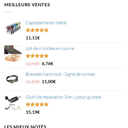
était :
est :
MEILLEURS VENTES
24,99€.
20,09€.
Capodastre en métal
Note
4.95
11,11
€
sur 5
Lot de 6 cordes en cuivre
Le
Le
Note
5.00
11,92
€
6,76
€
sur 5
prix
prix
Bracelet hard rock - Signe de cornes
initial
actuel
était :
Le
est :
Le
16,52
€
11,00
€
11,92€.
prix
6,76€.
prix
initial
actuel
Outil de réparation 3 en 1 pour guitare
était :
est :
16,52€.
11,00€.
Note
5.00
15,19
€
sur 5
LES MIEUX NOTÉS