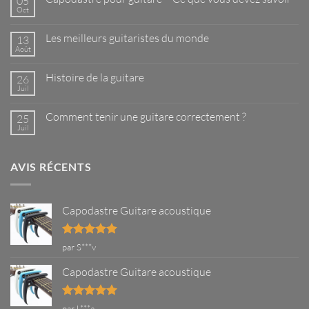
05
Oct
Aucun
commentaire
sur
Les meilleurs guitaristes du monde
13
Capodastre
pour
Août
Aucun
guitare
commentaire
–
sur
Ce
Histoire de la guitare
26
Les
que
meilleurs
Juil
Aucun
vous
guitaristes
commentaire
devez
du
sur
savoir
monde
Comment tenir une guitare correctement ?
25
Histoire
de
Juil
Aucun
la
commentaire
guitare
sur
Comment
AVIS RÉCENTS
tenir
une
guitare
correctement
?
Capodastre Guitare acoustique
Note
5
sur
par S***v
5
Capodastre Guitare acoustique
Note
5
sur
par L***a