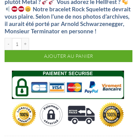
plutôt Metal ?
Vous adorez le HellFest ?
était :
est :
Notre bracelet Rock Squelette devrait
35,47€.
23,99€.
vous plaire. Selon l’une de nos photos d’archives,
il aurait été porté par Arnold Schwarzenegger,
Monsieur Terminator en personne !
quantité de Bracelet Rock Squelette
AJOUTER AU PANIER