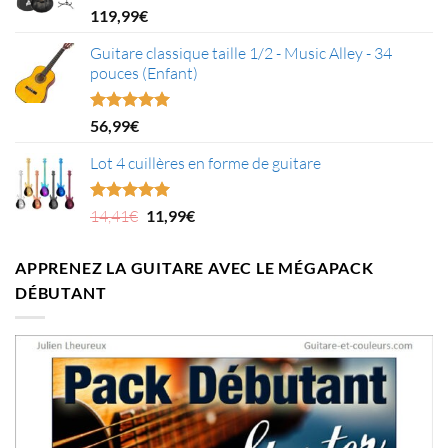
Note
5.00
119,99
€
sur 5
Guitare classique taille 1/2 - Music Alley - 34
pouces (Enfant)
Note
5.00
56,99
€
sur 5
Lot 4 cuillères en forme de guitare
Le
Le
Note
5.00
14,41
€
11,99
€
sur 5
prix
prix
initial
actuel
APPRENEZ LA GUITARE AVEC LE MÉGAPACK
était :
est :
DÉBUTANT
14,41€.
11,99€.