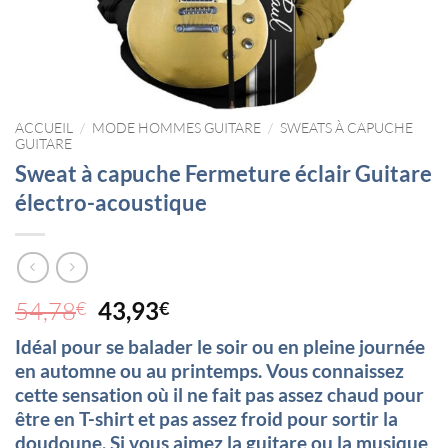
ACCUEIL
/
MODE HOMMES GUITARE
/
SWEATS À CAPUCHE
GUITARE
Sweat à capuche Fermeture éclair Guitare
électro-acoustique
Le
Le
54,78
43,93
€
€
prix
prix
Idéal pour se balader le soir ou en pleine journée
initial
actuel
en automne ou au printemps. Vous connaissez
était :
est :
cette sensation où il ne fait pas assez chaud pour
54,78€.
43,93€.
être en T-shirt et pas assez froid pour sortir la
doudoune. Si vous aimez la guitare ou la musique