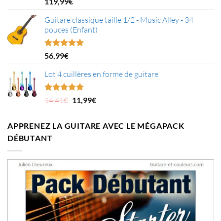
Note
5.00
119,99
€
sur 5
Guitare classique taille 1/2 - Music Alley - 34
pouces (Enfant)
Note
5.00
56,99
€
sur 5
Lot 4 cuillères en forme de guitare
Le
Le
Note
5.00
14,41
€
11,99
€
sur 5
prix
prix
initial
actuel
APPRENEZ LA GUITARE AVEC LE MÉGAPACK
était :
est :
DÉBUTANT
14,41€.
11,99€.