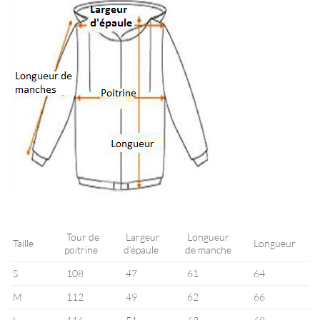
Tour de
Largeur
Longueur
Taille
Longueur
poitrine
d’épaule
de manche
S
108
47
61
64
M
112
49
62
66