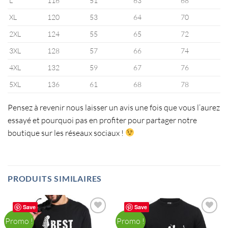
L
116
51
63
68
XL
120
53
64
70
2XL
124
55
65
72
3XL
128
57
66
74
4XL
132
59
67
76
5XL
136
61
68
78
Pensez à revenir nous laisser un avis une fois que vous l’aurez
essayé et pourquoi pas en profiter pour partager notre
boutique sur les réseaux sociaux !
PRODUITS SIMILAIRES
Save
Save
Promo !
Promo !