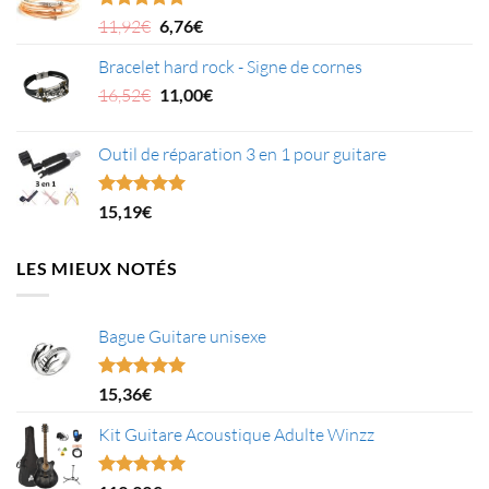
Le
Le
Note
5.00
11,92
€
6,76
€
sur 5
prix
prix
Bracelet hard rock - Signe de cornes
initial
actuel
était :
Le
est :
Le
16,52
€
11,00
€
11,92€.
prix
6,76€.
prix
initial
actuel
Outil de réparation 3 en 1 pour guitare
était :
est :
16,52€.
11,00€.
Note
5.00
15,19
€
sur 5
LES MIEUX NOTÉS
Bague Guitare unisexe
Note
5.00
15,36
€
sur 5
Kit Guitare Acoustique Adulte Winzz