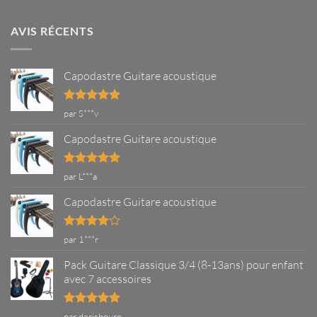
commentaire
guitare
sur
Comment
AVIS RÉCENTS
tenir
une
guitare
correctement
?
Capodastre Guitare acoustique
Note
5
sur
par S***v
5
Capodastre Guitare acoustique
Note
5
sur
par L***a
5
Capodastre Guitare acoustique
Note
4
par 1***r
sur 5
Pack Guitare Classique 3/4 (8-13ans) pour enfant
avec 7 accessoires
Note
5
sur
par derisbourg