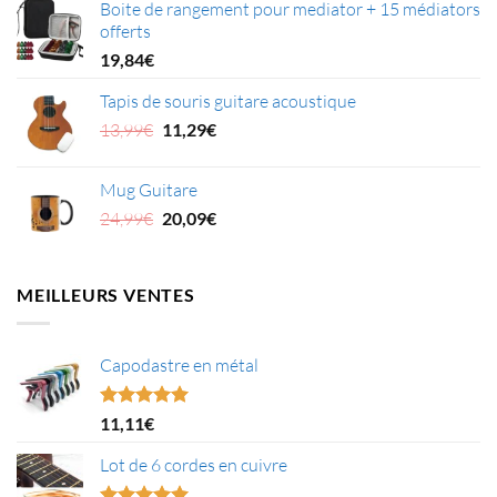
Boite de rangement pour mediator + 15 médiators
initial
actuel
offerts
était :
est :
27,99€.
25,21€.
19,84
€
Tapis de souris guitare acoustique
Le
Le
13,99
€
11,29
€
prix
prix
initial
actuel
Mug Guitare
était :
est :
Le
Le
24,99
€
20,09
€
13,99€.
11,29€.
prix
prix
initial
actuel
était :
est :
MEILLEURS VENTES
24,99€.
20,09€.
Capodastre en métal
Note
4.95
11,11
€
sur 5
Lot de 6 cordes en cuivre