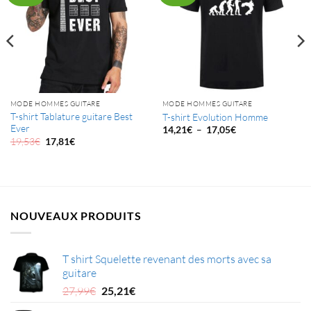
MODE HOMMES GUITARE
MODE HOMMES GUITARE
T-shirt Tablature guitare Best
T-shirt Evolution Homme
Ever
Plage
–
14,21
€
17,05
€
de
Le
Le
19,53
€
17,81
€
prix :
prix
prix
14,21€
initial
actuel
à
était :
est :
17,05€
19,53€.
17,81€.
NOUVEAUX PRODUITS
T shirt Squelette revenant des morts avec sa
guitare
Le
Le
27,99
€
25,21
€
prix
prix