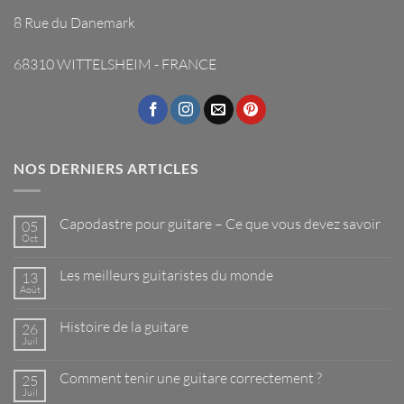
8 Rue du Danemark
68310 WITTELSHEIM - FRANCE
NOS DERNIERS ARTICLES
Capodastre pour guitare – Ce que vous devez savoir
05
Oct
Aucun
commentaire
sur
Les meilleurs guitaristes du monde
13
Capodastre
pour
Août
Aucun
guitare
commentaire
–
sur
Ce
Histoire de la guitare
26
Les
que
meilleurs
Juil
Aucun
vous
guitaristes
commentaire
devez
du
sur
savoir
monde
Comment tenir une guitare correctement ?
25
Histoire
de
Juil
Aucun
la