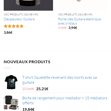
NOS PRODUITS SOUVENIRS
NOS PRODUITS SOUVENIRS
Porte-clés Guitare électrique
Décapsuleur Guitare
avec cristaux
Le
Le
9,88
€
3,94
€
prix
prix
Note
5
sur
3,86
€
initial
actuel
5
était :
est :
9,88€.
3,94€.
NOUVEAUX PRODUITS
T shirt Squelette revenant des morts avec sa
guitare
Le
Le
27,99
€
25,21
€
prix
prix
Boite de rangement pour mediator + 15 médiators
initial
actuel
offerts
était :
est :
27,99€.
25,21€.
19,84
€