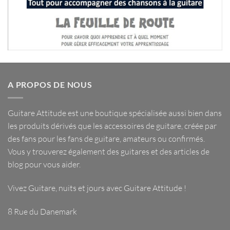
A PROPOS DE NOUS
Guitare Attitude est une
boutique spécialisée
aussi bien dans
les
produits dérivés
que les
accessoires de guitare
, créée par
des fans pour les fans de guitare, amateurs ou confirmés.
Vous y trouverez également des guitares et des articles de
blog pour vous aider.
Vivez Guitare, nuits et jours avec
Guitare Attitude
!
8 Rue du Danemark