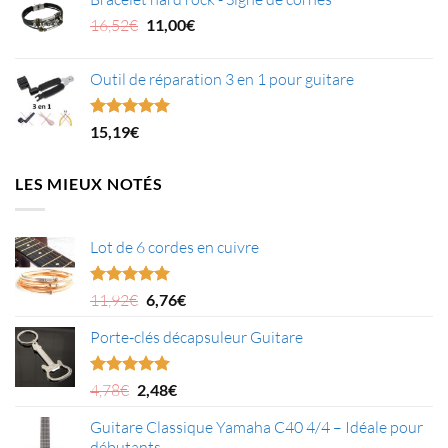
initial
actuel
était :
Le
est :
Le
16,52
€
11,00
€
11,92€.
prix
6,76€.
prix
initial
actuel
Outil de réparation 3 en 1 pour guitare
était :
est :
16,52€.
11,00€.
Note
5.00
15,19
€
sur 5
LES MIEUX NOTÉS
Lot de 6 cordes en cuivre
Le
Le
Note
5.00
11,92
€
6,76
€
sur 5
prix
prix
Porte-clés décapsuleur Guitare
initial
actuel
était :
est :
11,92€.
6,76€.
Le
Le
Note
5.00
4,78
€
2,48
€
sur 5
prix
prix
Guitare Classique Yamaha C40 4/4 – Idéale pour
initial
actuel
débutants