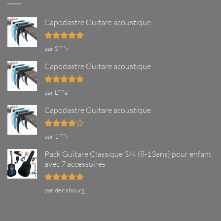
guitare
correctement
?
Capodastre Guitare acoustique
Note
5
sur
par S***v
5
Capodastre Guitare acoustique
Note
5
sur
par L***a
5
Capodastre Guitare acoustique
Note
4
par 1***r
sur 5
Pack Guitare Classique 3/4 (8-13ans) pour enfant
avec 7 accessoires
Note
5
sur
par derisbourg
5