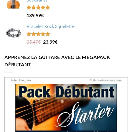
était :
est :
4,78€.
2,48€.
Note
5.00
139,99
€
sur 5
Bracelet Rock Squelette
Le
Le
Note
5.00
35,47
€
23,99
€
sur 5
prix
prix
initial
actuel
APPRENEZ LA GUITARE AVEC LE MÉGAPACK
était :
est :
DÉBUTANT
35,47€.
23,99€.