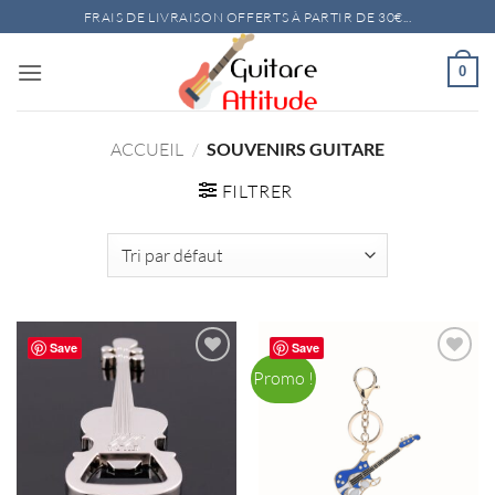
Passer
FRAIS DE LIVRAISON OFFERTS À PARTIR DE 30€...
au
contenu
0
ACCUEIL
/
SOUVENIRS GUITARE
FILTRER
Save
Save
Promo !