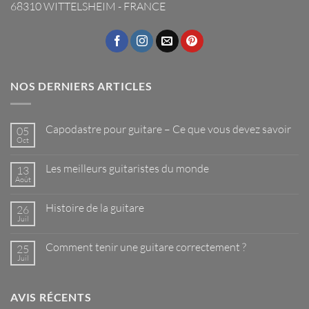
68310 WITTELSHEIM - FRANCE
NOS DERNIERS ARTICLES
Capodastre pour guitare – Ce que vous devez savoir
05
Oct
Aucun
commentaire
sur
Les meilleurs guitaristes du monde
13
Capodastre
pour
Août
Aucun
guitare
commentaire
–
sur
Ce
Histoire de la guitare
26
Les
que
meilleurs
Juil
Aucun
vous
guitaristes
commentaire
devez
du
sur
savoir
monde
Comment tenir une guitare correctement ?
25
Histoire
de
Juil
Aucun
la
commentaire
guitare
sur
Comment
AVIS RÉCENTS
tenir
une