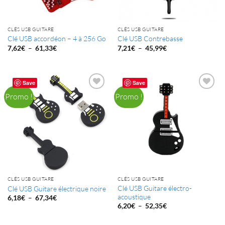
CLÉS USB GUITARE
CLÉS USB GUITARE
Clé USB accordéon – 4 à 256 Go
Clé USB Contrebasse
Plage
Plage
–
–
7,62
€
61,33
€
7,21
€
45,99
€
de
de
prix :
prix :
7,62€
7,21€
à
à
61,33€
45,99€
Save
Save
Promo !
Promo !
CLÉS USB GUITARE
CLÉS USB GUITARE
Clé USB Guitare électro-
Clé USB Guitare électrique noire
acoustique
Plage
–
6,18
€
67,34
€
de
Plage
–
6,20
€
52,35
€
prix :
de
6,18€
prix :
à
6,20€