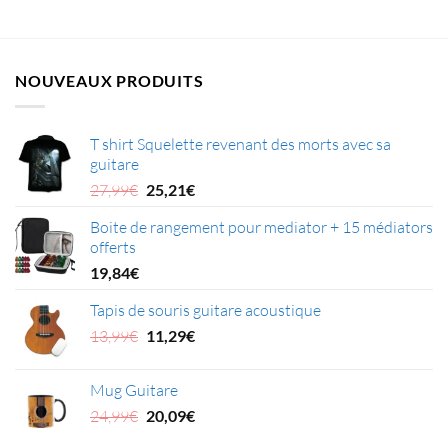
67,34€
à
52,35€
NOUVEAUX PRODUITS
T shirt Squelette revenant des morts avec sa
guitare
Le
Le
27,99
€
25,21
€
prix
prix
Boite de rangement pour mediator + 15 médiators
initial
actuel
offerts
était :
est :
27,99€.
25,21€.
19,84
€
Tapis de souris guitare acoustique
Le
Le
13,99
€
11,29
€
prix
prix
initial
actuel
Mug Guitare
était :
est :
Le
Le
24,99
€
20,09
€
13,99€.
11,29€.
prix
prix