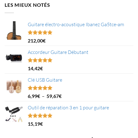
LES MIEUX NOTÉS
Guitare électro-acoustique Ibanez Ga5tce-am
Note
5.00
212,00
€
sur 5
Accordeur Guitare Débutant
Note
5.00
14,42
€
sur 5
Clé USB Guitare
Plage
Note
5.00
6,99
€
–
59,67
€
sur 5
de
Outil de réparation 3 en 1 pour guitare
prix :
6,99€
à
Note
5.00
15,19
€
59,67€
sur 5