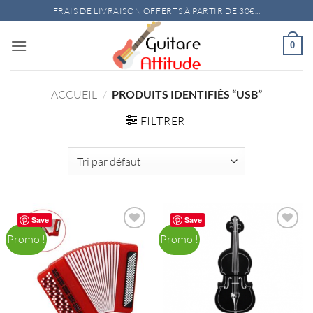
Passer
FRAIS DE LIVRAISON OFFERTS À PARTIR DE 30€...
au
contenu
0
ACCUEIL
/
PRODUITS IDENTIFIÉS “USB”
FILTRER
Save
Save
Promo !
Promo !