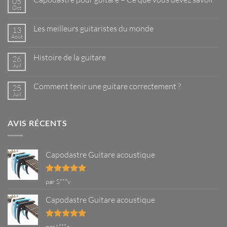
05
Oct
Aucun
commentaire
sur
Les meilleurs guitaristes du monde
13
Capodastre
pour
Août
Aucun
guitare
commentaire
–
sur
Ce
Histoire de la guitare
26
Les
que
meilleurs
Juil
Aucun
vous
guitaristes
commentaire
devez
du
sur
savoir
monde
Comment tenir une guitare correctement ?
25
Histoire
de
Juil
Aucun
la
commentaire
guitare
sur
Comment
AVIS RÉCENTS
tenir
une
guitare
correctement
?
Capodastre Guitare acoustique
Note
5
sur
par S***v
5
Capodastre Guitare acoustique
Note
5
sur
par L***a