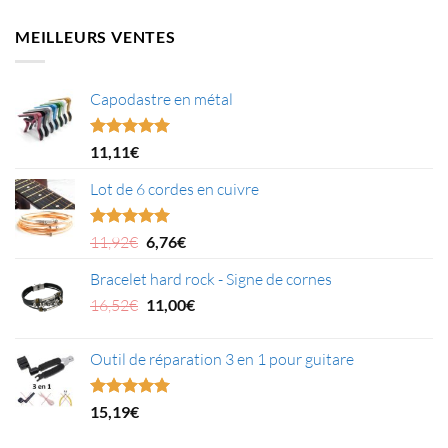
initial
actuel
était :
est :
MEILLEURS VENTES
24,99€.
20,09€.
Capodastre en métal
Note
4.95
11,11
€
sur 5
Lot de 6 cordes en cuivre
Le
Le
Note
5.00
11,92
€
6,76
€
sur 5
prix
prix
Bracelet hard rock - Signe de cornes
initial
actuel
était :
Le
est :
Le
16,52
€
11,00
€
11,92€.
prix
6,76€.
prix
initial
actuel
Outil de réparation 3 en 1 pour guitare
était :
est :
16,52€.
11,00€.
Note
5.00
15,19
€
sur 5