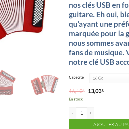
nos clés USB en f
guitare. Eh oui, bi
qu’ayant une pré
marquée pour la g
nous sommes avan
fans de musique. 
notre clé USB acc
Capacité
Le
Le
16,10
€
13,03
€
prix
prix
En stock
initial
actuel
était :
est :
quantité de Clé USB accordéon - 
16,10€.
13,03€.
AJOUTER AU PA