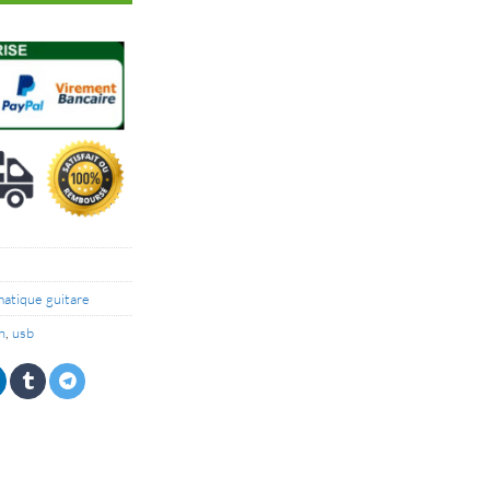
matique guitare
n
,
usb