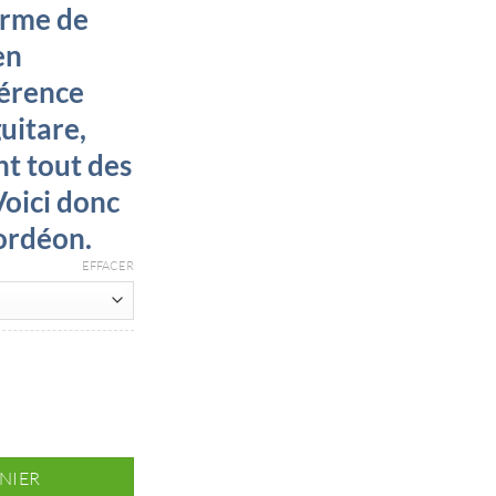
orme de
en
férence
uitare,
t tout des
Voici donc
ordéon.
EFFACER
4 à 256 Go
NIER