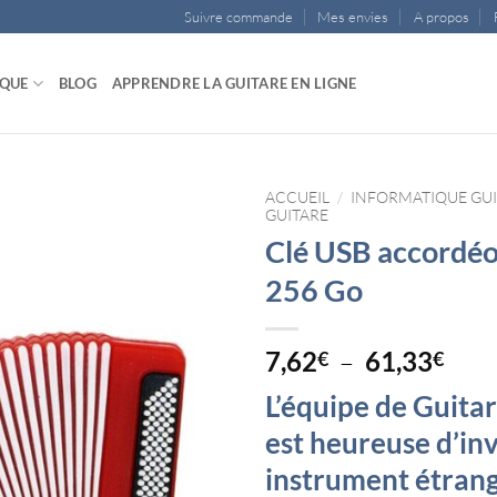
Suivre commande
Mes envies
A propos
IQUE
BLOG
APPRENDRE LA GUITARE EN LIGNE
ACCUEIL
/
INFORMATIQUE GU
GUITARE
Clé USB accordéo
256 Go
Plag
7,62
–
61,33
€
€
de
L’équipe de Guita
prix 
7,62
est heureuse d’inv
à
instrument étran
61,