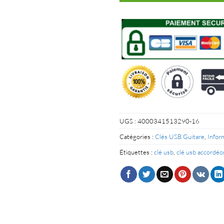
UGS :
4000341513290-16
Catégories :
Clés USB Guitare
,
Infor
Étiquettes :
clé usb
,
clé usb accordéo