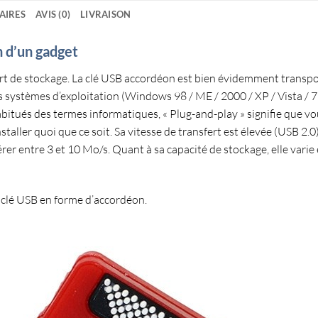
AIRES
AVIS (0)
LIVRAISON
n d’un gadget
t de stockage
. La
clé USB accordéon
est bien évidemment transpor
s systèmes d’exploitation
(Windows 98 / ME / 2000 / XP / Vista / 7 
abitués des termes informatiques, « Plug-and-play » signifie que vo
taller quoi que ce soit. Sa
vitesse de transfert
est élevée (
USB 2.0
érer entre 3 et 10 Mo/s
. Quant à sa
capacité de stockage
,
elle varie
a
clé USB en forme d’accordéon
.