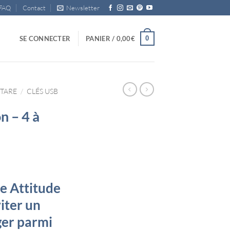
FAQ
Contact
Newsletter
0
SE CONNECTER
PANIER /
0,00
€
ITARE
/
CLÉS USB
n – 4 à
e
re Attitude
:
€
iter un
ger parmi
33€