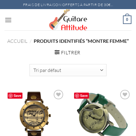
Passer
FRAIS DE LIVRAISON OFFERTS À PARTIR DE 30€...
au
contenu
0
ACCUEIL
/
PRODUITS IDENTIFIÉS “MONTRE FEMME”
FILTRER
Save
Save