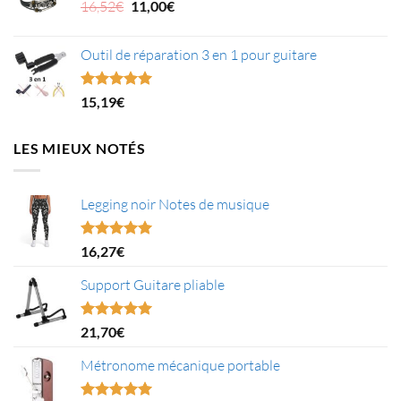
était :
Le
est :
Le
16,52
€
11,00
€
11,92€.
prix
6,76€.
prix
initial
actuel
Outil de réparation 3 en 1 pour guitare
était :
est :
16,52€.
11,00€.
Note
5.00
15,19
€
sur 5
LES MIEUX NOTÉS
Legging noir Notes de musique
Note
5.00
16,27
€
sur 5
Support Guitare pliable
Note
5.00
21,70
€
sur 5
Métronome mécanique portable