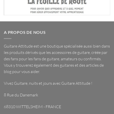
A PROPOS DE NOUS
Guitare Attitude est une
boutique spécialisée
aussi bien dans
les
produits dérivés
que les
accessoires de guitare
, créée par
des fans pour les fans de guitare, amateurs ou confirmés.
Vous y trouverez également des guitares et des articles de
blog pour vous aider.
Vivez Guitare, nuits et jours avec
Guitare Attitude
!
8 Rue du Danemark
68310 WITTELSHEIM - FRANCE