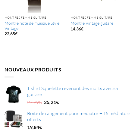
MONTRES FEMME GUITARE
MONTRES FEMME GUITARE
Montre note de musique Style
Montre Vintage guitare
Vintage
14,36
€
22,65
€
NOUVEAUX PRODUITS
T shirt Squelette revenant des morts avec sa
guitare
Le
Le
27,99
€
25,21
€
prix
prix
Boite de rangement pour mediator + 15 médiators
initial
actuel
offerts
était :
est :
27,99€.
25,21€.
19,84
€