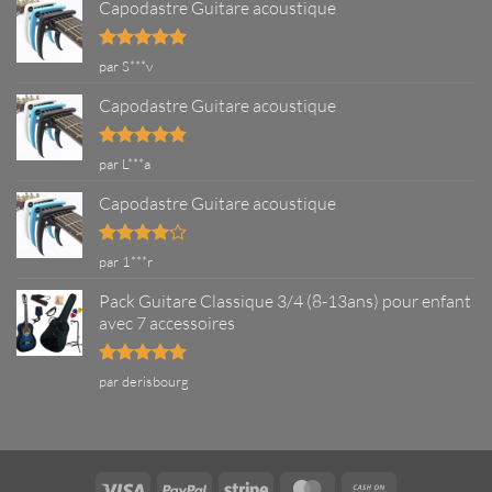
Capodastre Guitare acoustique
Note
5
sur
par S***v
5
Capodastre Guitare acoustique
Note
5
sur
par L***a
5
Capodastre Guitare acoustique
Note
4
par 1***r
sur 5
Pack Guitare Classique 3/4 (8-13ans) pour enfant
avec 7 accessoires
Note
5
sur
par derisbourg
5
Visa
PayPal
Stripe
MasterCard
Cash