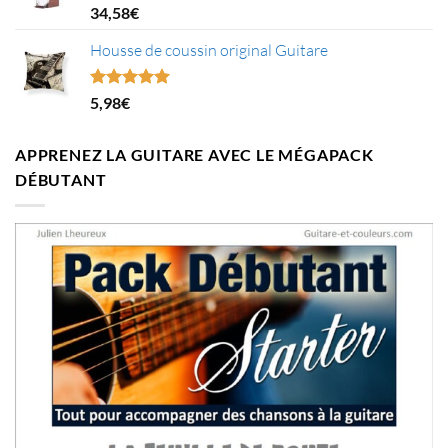
Note
5.00
34,58
€
sur 5
Housse de coussin original Guitare
Note
5.00
5,98
€
sur 5
APPRENEZ LA GUITARE AVEC LE MÉGAPACK
DÉBUTANT