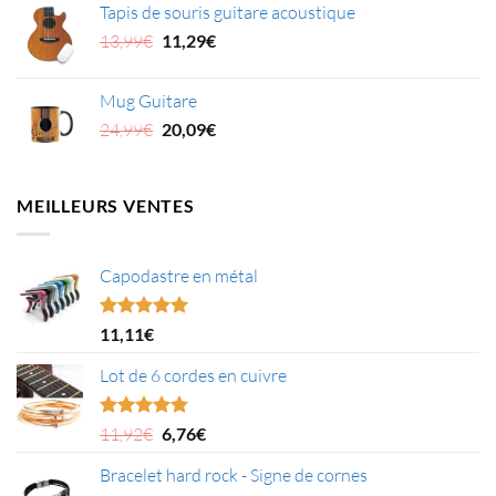
Tapis de souris guitare acoustique
Le
Le
13,99
€
11,29
€
prix
prix
initial
actuel
Mug Guitare
était :
est :
Le
Le
24,99
€
20,09
€
13,99€.
11,29€.
prix
prix
initial
actuel
était :
est :
MEILLEURS VENTES
24,99€.
20,09€.
Capodastre en métal
Note
4.95
11,11
€
sur 5
Lot de 6 cordes en cuivre
Le
Le
Note
5.00
11,92
€
6,76
€
sur 5
prix
prix
Bracelet hard rock - Signe de cornes
initial
actuel