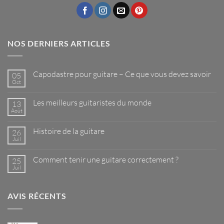
NOS DERNIERS ARTICLES
Capodastre pour guitare – Ce que vous devez savoir
05
Oct
Aucun
commentaire
sur
Les meilleurs guitaristes du monde
13
Capodastre
pour
Août
Aucun
guitare
commentaire
–
sur
Ce
Histoire de la guitare
26
Les
que
meilleurs
Juil
Aucun
vous
guitaristes
commentaire
devez
du
sur
savoir
monde
Comment tenir une guitare correctement ?
25
Histoire
de
Juil
Aucun
la
commentaire
guitare
sur
Comment
AVIS RÉCENTS
tenir
une
guitare
correctement
?