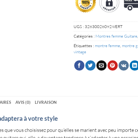
UGS :
32830028092-VERT
Catégories :
Montres femme Guitare
Étiquettes :
montre femme
,
montre g
vintage
AIRES
AVIS (0)
LIVRAISON
adaptera à votre style
les que vous choisissez pour qu’elles se marient avec peu importe ce
e guitare
qui, elle, a davantage tendance à s’adapter à une occasion