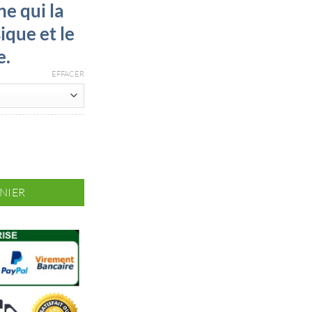
ne qui la
ique et le
e.
EFFACER
re
NIER