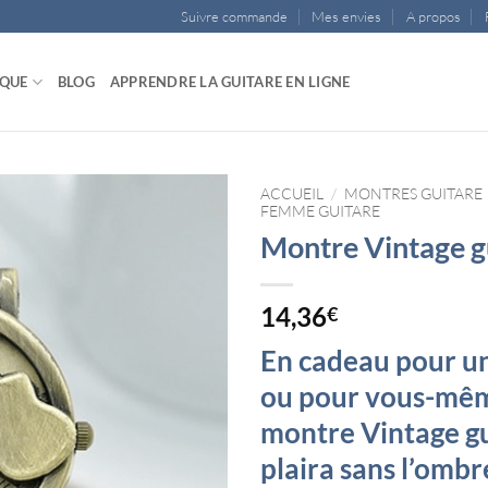
Suivre commande
Mes envies
A propos
IQUE
BLOG
APPRENDRE LA GUITARE EN LIGNE
ACCUEIL
/
MONTRES GUITARE
FEMME GUITARE
Montre Vintage g
14,36
€
En cadeau pour 
ou pour vous-mêm
montre Vintage g
plaira sans l’ombr