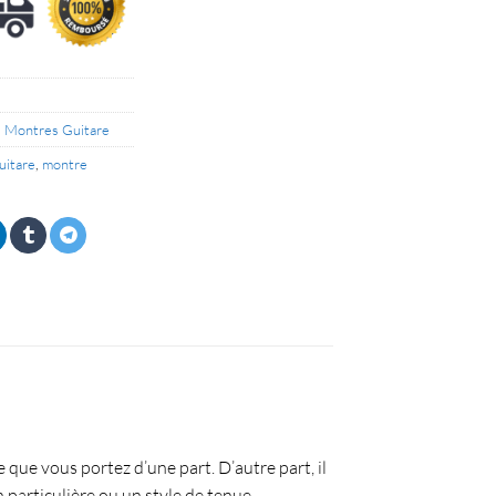
,
Montres Guitare
uitare
,
montre
 que vous portez d’une part. D’autre part, il
 particulière ou un style de tenue