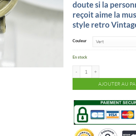
doute si la person
reçoit aime la mus
style retro Vintag
Couleur
En stock
quantité de Montre Vintage guita
AJOUTER AU PA