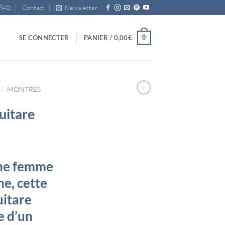
FAQ
Contact
Newsletter
0
SE CONNECTER
PANIER /
0,00
€
/
MONTRES
uitare
une femme
e, cette
uitare
e d’un