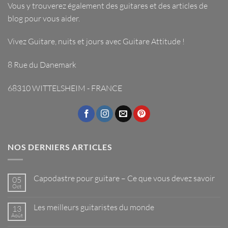
Vous y trouverez également des guitares et des articles de
blog pour vous aider.
Vivez Guitare, nuits et jours avec
Guitare Attitude
!
8 Rue du Danemark
68310 WITTELSHEIM - FRANCE
NOS DERNIERS ARTICLES
Capodastre pour guitare – Ce que vous devez savoir
05
Oct
Aucun
commentaire
sur
Les meilleurs guitaristes du monde
13
Capodastre
pour
Août
Aucun
guitare
commentaire