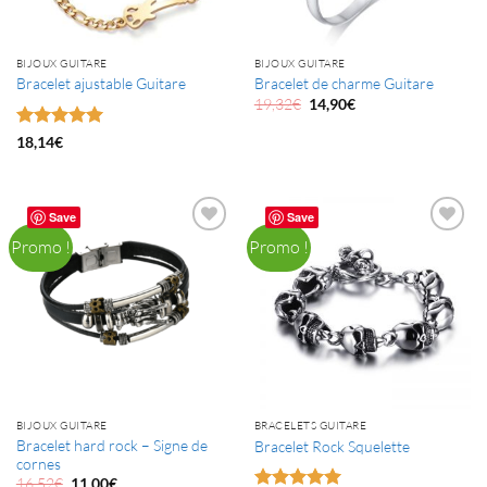
BIJOUX GUITARE
BIJOUX GUITARE
Bracelet ajustable Guitare
Bracelet de charme Guitare
Le
Le
19,32
€
14,90
€
prix
prix
initial
actuel
Note
5
sur
18,14
€
était :
est :
5
19,32€.
14,90€.
Save
Save
Promo !
Promo !
BIJOUX GUITARE
BRACELETS GUITARE
Bracelet hard rock – Signe de
Bracelet Rock Squelette
cornes
Le
Le
16,52
€
11,00
€