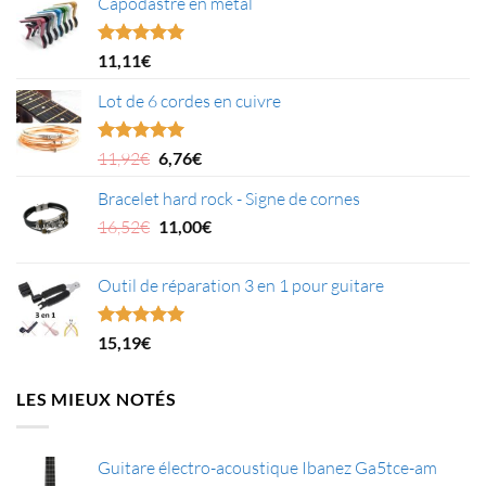
Capodastre en métal
Note
4.95
11,11
€
sur 5
Lot de 6 cordes en cuivre
Le
Le
Note
5.00
11,92
€
6,76
€
sur 5
prix
prix
Bracelet hard rock - Signe de cornes
initial
actuel
était :
Le
est :
Le
16,52
€
11,00
€
11,92€.
prix
6,76€.
prix
initial
actuel
Outil de réparation 3 en 1 pour guitare
était :
est :
16,52€.
11,00€.
Note
5.00
15,19
€
sur 5
LES MIEUX NOTÉS
Guitare électro-acoustique Ibanez Ga5tce-am