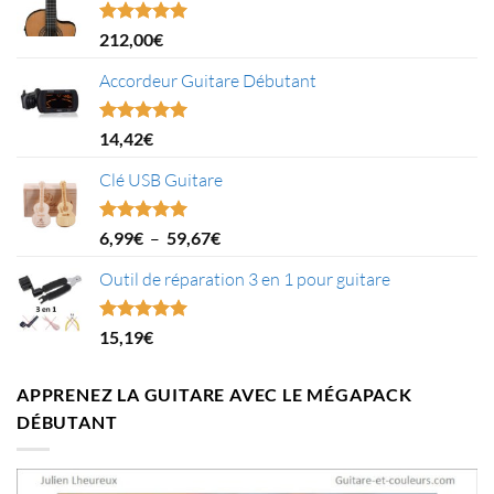
Note
5.00
212,00
€
sur 5
Accordeur Guitare Débutant
Note
5.00
14,42
€
sur 5
Clé USB Guitare
Plage
Note
5.00
6,99
€
–
59,67
€
sur 5
de
Outil de réparation 3 en 1 pour guitare
prix :
6,99€
à
Note
5.00
15,19
€
59,67€
sur 5
APPRENEZ LA GUITARE AVEC LE MÉGAPACK
DÉBUTANT