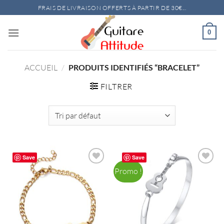
Passer
FRAIS DE LIVRAISON OFFERTS À PARTIR DE 30€...
au
contenu
0
ACCUEIL
/
PRODUITS IDENTIFIÉS “BRACELET”
FILTRER
Save
Save
Promo !