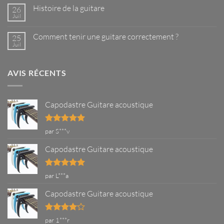
–
sur
Ce
Histoire de la guitare
26
Les
que
meilleurs
Juil
Aucun
vous
guitaristes
commentaire
devez
du
sur
savoir
monde
Comment tenir une guitare correctement ?
25
Histoire
de
Juil
Aucun
la
commentaire
guitare
sur
Comment
AVIS RÉCENTS
tenir
une
guitare
correctement
?
Capodastre Guitare acoustique
Note
5
sur
par S***v
5
Capodastre Guitare acoustique
Note
5
sur
par L***a
5
Capodastre Guitare acoustique
Note
4
par 1***r