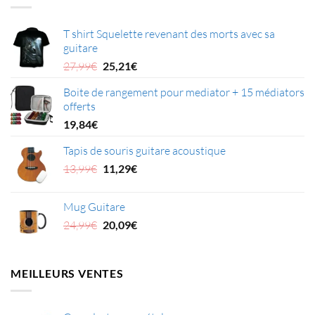
T shirt Squelette revenant des morts avec sa
guitare
Le
Le
27,99
€
25,21
€
prix
prix
Boite de rangement pour mediator + 15 médiators
initial
actuel
offerts
était :
est :
27,99€.
25,21€.
19,84
€
Tapis de souris guitare acoustique
Le
Le
13,99
€
11,29
€
prix
prix
initial
actuel
Mug Guitare
était :
est :
Le
Le
24,99
€
20,09
€
13,99€.
11,29€.
prix
prix
initial
actuel
était :
est :
MEILLEURS VENTES
24,99€.
20,09€.