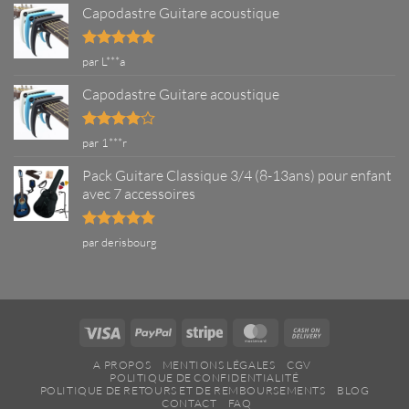
Capodastre Guitare acoustique
Note
5
sur
par L***a
5
Capodastre Guitare acoustique
Note
4
par 1***r
sur 5
Pack Guitare Classique 3/4 (8-13ans) pour enfant
avec 7 accessoires
Note
5
sur
par derisbourg
5
Visa
PayPal
Stripe
MasterCard
Cash
On
A PROPOS
MENTIONS LÉGALES
CGV
Delivery
POLITIQUE DE CONFIDENTIALITÉ
POLITIQUE DE RETOURS ET DE REMBOURSEMENTS
BLOG
CONTACT
FAQ