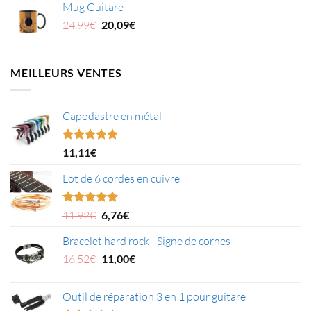
Mug Guitare
était :
est :
Le
Le
24,99
€
20,09
€
13,99€.
11,29€.
prix
prix
initial
actuel
était :
est :
MEILLEURS VENTES
24,99€.
20,09€.
Capodastre en métal
Note
4.95
11,11
€
sur 5
Lot de 6 cordes en cuivre
Le
Le
Note
5.00
11,92
€
6,76
€
sur 5
prix
prix
Bracelet hard rock - Signe de cornes
initial
actuel
était :
Le
est :
Le
16,52
€
11,00
€
11,92€.
prix
6,76€.
prix
initial
actuel
Outil de réparation 3 en 1 pour guitare
était :
est :