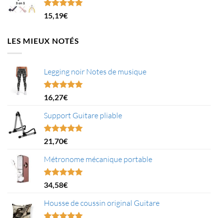
16,52€.
11,00€.
Note
5.00
15,19
€
sur 5
LES MIEUX NOTÉS
Legging noir Notes de musique
Note
5.00
16,27
€
sur 5
Support Guitare pliable
Note
5.00
21,70
€
sur 5
Métronome mécanique portable
Note
5.00
34,58
€
sur 5
Housse de coussin original Guitare