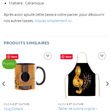
Matière : Céramique
Après avoir ajouté cette tasse à votre panier, pour découvrir
nos autres tasses,
cliquez simplement ici
.
PRODUITS SIMILAIRES
Save
Save
Promo !
CUISINE ET GUITARE
CUISINE ET GUITARE
Tablier de cuisine original –
Mug Guitare