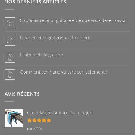
NOS DERNIERS ARTICLES
Capodastre pour guitare – Ce que vous devez savoir
05
Oct
Aucun
commentaire
sur
Les meilleurs guitaristes du monde
13
Capodastre
pour
Août
Aucun
guitare
commentaire
–
sur
Ce
Histoire de la guitare
26
Les
que
meilleurs
Juil
Aucun
vous
guitaristes
commentaire
devez
du
sur
savoir
monde
Comment tenir une guitare correctement ?
25
Histoire
de
Juil
Aucun
la
commentaire
guitare
sur
Comment
AVIS RÉCENTS
tenir
une
guitare
correctement
?
Capodastre Guitare acoustique
Note
5
sur
par S***v
5