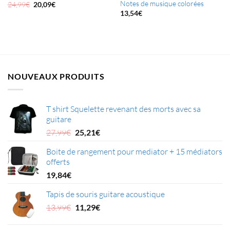
Notes de musique colorées
Le
Le
24,99
€
20,09
€
prix
prix
13,54
€
initial
actuel
était :
est :
24,99€.
20,09€.
NOUVEAUX PRODUITS
T shirt Squelette revenant des morts avec sa
guitare
Le
Le
27,99
€
25,21
€
prix
prix
Boite de rangement pour mediator + 15 médiators
initial
actuel
offerts
était :
est :
27,99€.
25,21€.
19,84
€
Tapis de souris guitare acoustique
Le
Le
13,99
€
11,29
€
prix
prix
initial
actuel