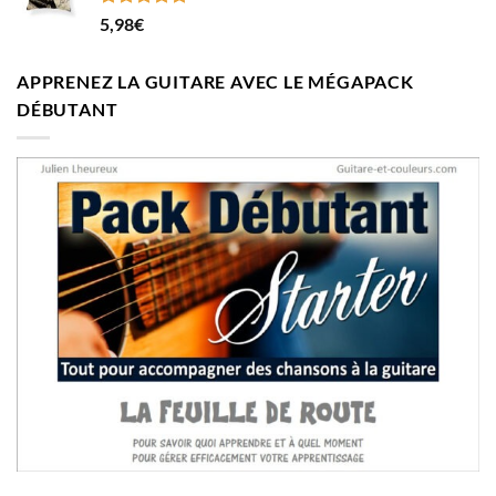
Note
5.00
5,98
€
sur 5
APPRENEZ LA GUITARE AVEC LE MÉGAPACK
DÉBUTANT