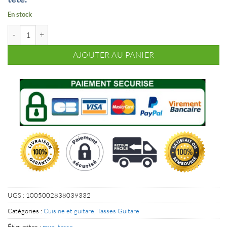
En stock
quantité de Tasse Piano
AJOUTER AU PANIER
UGS :
1005002838039332
Catégories :
Cuisine et guitare
,
Tasses Guitare
Étiquettes :
mug
,
tasse