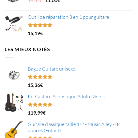
16,52
€
11,00
€
11,92€.
prix
6,76€.
prix
initial
actuel
Outil de réparation 3 en 1 pour guitare
était :
est :
16,52€.
11,00€.
Note
5.00
15,19
€
sur 5
LES MIEUX NOTÉS
Bague Guitare unisexe
Note
5.00
15,36
€
sur 5
Kit Guitare Acoustique Adulte Winzz
Note
5.00
119,99
€
sur 5
Guitare classique taille 1/2 - Music Alley - 34
pouces (Enfant)