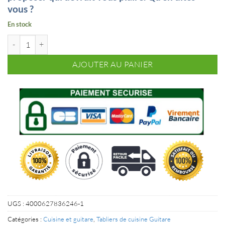
vous ?
En stock
quantité de Tablier de cuisine Clé de sol
AJOUTER AU PANIER
UGS :
4000627836246-1
Catégories :
Cuisine et guitare
,
Tabliers de cuisine Guitare