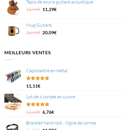
Tapis de souris guitare acoustique
Le
Le
13,99
€
11,29
€
prix
prix
initial
actuel
Mug Guitare
était :
est :
Le
Le
24,99
€
20,09
€
13,99€.
11,29€.
prix
prix
initial
actuel
était :
est :
MEILLEURS VENTES
24,99€.
20,09€.
Capodastre en métal
Note
4.95
11,11
€
sur 5
Lot de 6 cordes en cuivre
Le
Le
Note
5.00
11,92
€
6,76
€
sur 5
prix
prix
Bracelet hard rock - Signe de cornes
initial
actuel
était :
Le
est :
Le