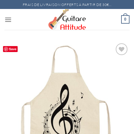
Passer
FRAIS DE LIVRAISON OFFERTS À PARTIR DE 30€...
au
contenu
0
Save