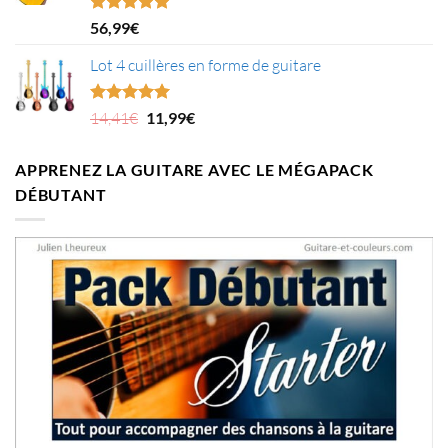
Note
5.00
56,99
€
sur 5
Lot 4 cuillères en forme de guitare
Le
Le
Note
5.00
14,41
€
11,99
€
sur 5
prix
prix
initial
actuel
APPRENEZ LA GUITARE AVEC LE MÉGAPACK
était :
est :
DÉBUTANT
14,41€.
11,99€.