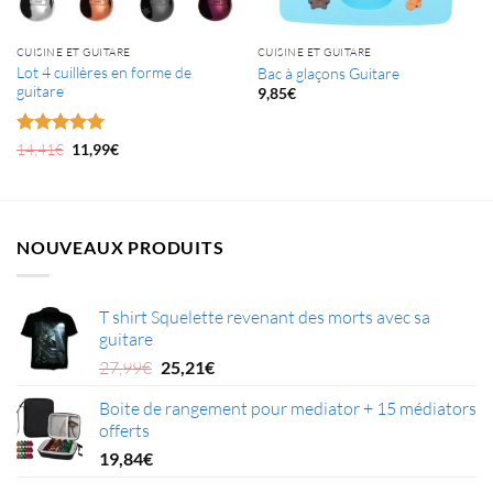
CUISINE ET GUITARE
CUISINE ET GUITARE
Lot 4 cuillères en forme de
Bac à glaçons Guitare
guitare
9,85
€
Note
5
sur
Le
Le
14,41
€
11,99
€
prix
prix
5
initial
actuel
était :
est :
14,41€.
11,99€.
NOUVEAUX PRODUITS
T shirt Squelette revenant des morts avec sa
guitare
Le
Le
27,99
€
25,21
€
prix
prix
Boite de rangement pour mediator + 15 médiators
initial
actuel
offerts
était :
est :
27,99€.
25,21€.
19,84
€