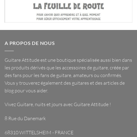
A PROPOS DE NOUS
Guitare Attitude est une
boutique spécialisée
aussi bien dans
les
produits dérivés
que les
accessoires de guitare
, créée par
des fans pour les fans de guitare, amateurs ou confirmés.
Vous y trouverez également des guitares et des articles de
blog pour vous aider.
Vivez Guitare, nuits et jours avec
Guitare Attitude
!
8 Rue du Danemark
68310 WITTELSHEIM - FRANCE