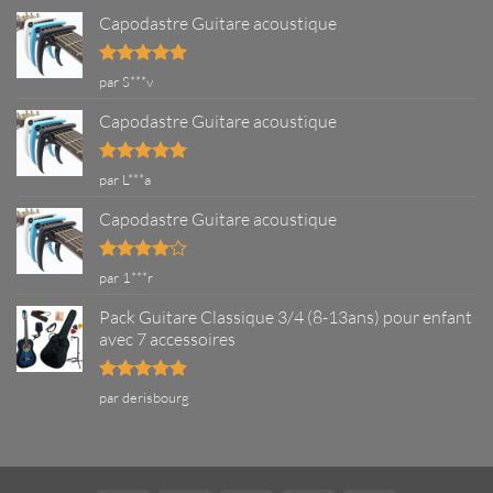
?
Capodastre Guitare acoustique
Note
5
sur
par S***v
5
Capodastre Guitare acoustique
Note
5
sur
par L***a
5
Capodastre Guitare acoustique
Note
4
par 1***r
sur 5
Pack Guitare Classique 3/4 (8-13ans) pour enfant
avec 7 accessoires
Note
5
sur
par derisbourg
5