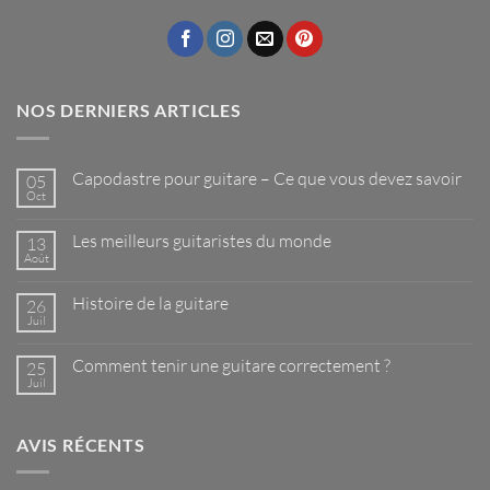
NOS DERNIERS ARTICLES
Capodastre pour guitare – Ce que vous devez savoir
05
Oct
Aucun
commentaire
sur
Les meilleurs guitaristes du monde
13
Capodastre
pour
Août
Aucun
guitare
commentaire
–
sur
Ce
Histoire de la guitare
26
Les
que
meilleurs
Juil
Aucun
vous
guitaristes
commentaire
devez
du
sur
savoir
monde
Comment tenir une guitare correctement ?
25
Histoire
de
Juil
Aucun
la
commentaire
guitare
sur
Comment
AVIS RÉCENTS
tenir
une
guitare
correctement