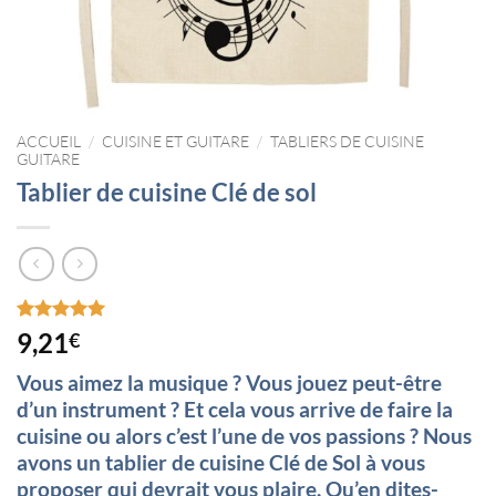
ACCUEIL
/
CUISINE ET GUITARE
/
TABLIERS DE CUISINE
GUITARE
Tablier de cuisine Clé de sol
Noté
6
5
sur
9,21
€
5 basé sur
notations
Vous aimez la musique ? Vous jouez peut-être
client
d’un instrument ? Et cela vous arrive de faire la
cuisine ou alors c’est l’une de vos passions ? Nous
avons un tablier de cuisine Clé de Sol à vous
proposer qui devrait vous plaire. Qu’en dites-