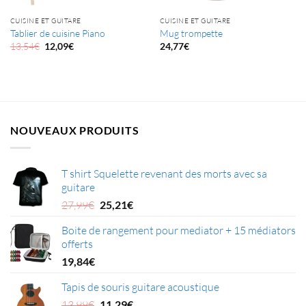
CUISINE ET GUITARE
CUISINE ET GUITARE
Tablier de cuisine Piano
Mug trompette
Le
Le
13,54
€
12,09
€
24,77
€
prix
prix
initial
actuel
était :
est :
13,54€.
12,09€.
NOUVEAUX PRODUITS
T shirt Squelette revenant des morts avec sa
guitare
Le
Le
27,99
€
25,21
€
prix
prix
Boite de rangement pour mediator + 15 médiators
initial
actuel
offerts
était :
est :
27,99€.
25,21€.
19,84
€
Tapis de souris guitare acoustique
Le
Le
13,99
€
11,29
€