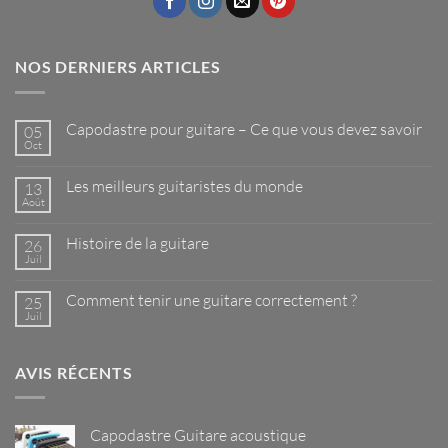
NOS DERNIERS ARTICLES
Capodastre pour guitare – Ce que vous devez savoir
05
Oct
Aucun
commentaire
sur
Les meilleurs guitaristes du monde
13
Capodastre
pour
Août
Aucun
guitare
commentaire
–
sur
Ce
Histoire de la guitare
26
Les
que
meilleurs
Juil
Aucun
vous
guitaristes
commentaire
devez
du
sur
savoir
monde
Comment tenir une guitare correctement ?
25
Histoire
de
Juil
Aucun
la
commentaire
guitare
sur
Comment
AVIS RÉCENTS
tenir
une
guitare
correctement
?
Capodastre Guitare acoustique