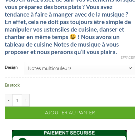
notations
client
vous préparez des bons plats ? Vous avez
tendance à faire à manger avec de la musique ?
En effet, cela ne doit pas toujours être simple de
manipuler vos ustensiles de cuisine, danser et
chanter en même temps
! Nous avons un
tableau de cuisine Notes de musique à vous
proposer et nous pensons qu’il vous plaira.
EFFACER
Design
En stock
quantité de Tablier de cuisine Notes de musique
AJOUTER AU PANIER