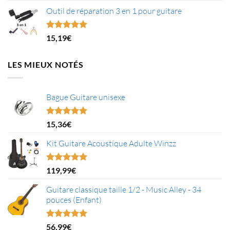
initial
actuel
Outil de réparation 3 en 1 pour guitare
était :
est :
16,52€.
11,00€.
Note
5.00
15,19
€
sur 5
LES MIEUX NOTÉS
Bague Guitare unisexe
Note
5.00
15,36
€
sur 5
Kit Guitare Acoustique Adulte Winzz
Note
5.00
119,99
€
sur 5
Guitare classique taille 1/2 - Music Alley - 34
pouces (Enfant)
Note
5.00
56,99
€