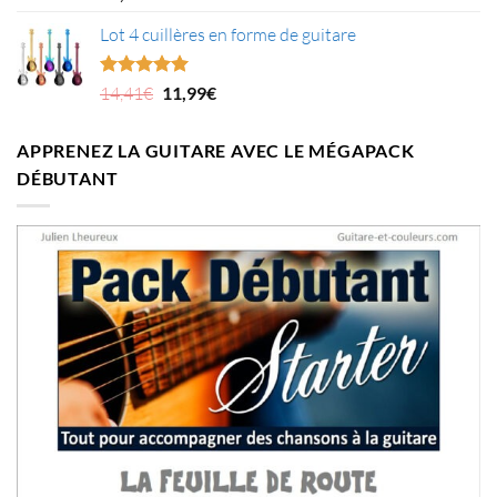
sur 5
Lot 4 cuillères en forme de guitare
Le
Le
Note
5.00
14,41
€
11,99
€
sur 5
prix
prix
initial
actuel
APPRENEZ LA GUITARE AVEC LE MÉGAPACK
était :
est :
DÉBUTANT
14,41€.
11,99€.