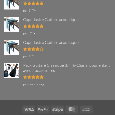
Note
5
sur
par S***v
5
Capodastre Guitare acoustique
Note
5
sur
par L***a
5
Capodastre Guitare acoustique
Note
4
par 1***r
sur 5
Pack Guitare Classique 3/4 (8-13ans) pour enfant
avec 7 accessoires
Note
5
sur
par derisbourg
5
Visa
PayPal
Stripe
MasterCard
Cash
On