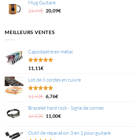
Mug Guitare
était :
est :
Le
Le
24,99
€
20,09
€
13,99€.
11,29€.
prix
prix
initial
actuel
était :
est :
MEILLEURS VENTES
24,99€.
20,09€.
Capodastre en métal
Note
4.95
11,11
€
sur 5
Lot de 6 cordes en cuivre
Le
Le
Note
5.00
11,92
€
6,76
€
sur 5
prix
prix
Bracelet hard rock - Signe de cornes
initial
actuel
était :
Le
est :
Le
16,52
€
11,00
€
11,92€.
prix
6,76€.
prix
initial
actuel
Outil de réparation 3 en 1 pour guitare
était :
est :