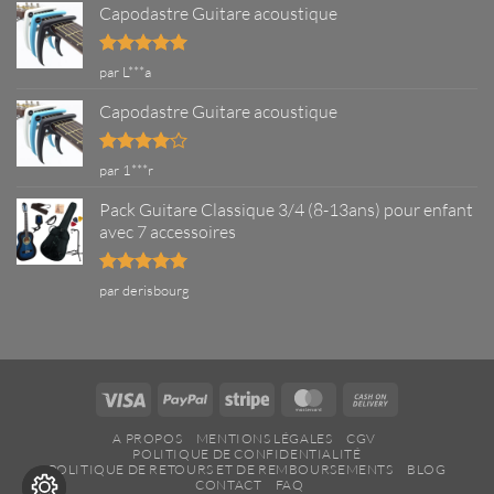
Capodastre Guitare acoustique
Note
5
sur
par L***a
5
Capodastre Guitare acoustique
Note
4
par 1***r
sur 5
Pack Guitare Classique 3/4 (8-13ans) pour enfant
avec 7 accessoires
Note
5
sur
par derisbourg
5
Visa
PayPal
Stripe
MasterCard
Cash
On
A PROPOS
MENTIONS LÉGALES
CGV
Delivery
POLITIQUE DE CONFIDENTIALITÉ
POLITIQUE DE RETOURS ET DE REMBOURSEMENTS
BLOG
CONTACT
FAQ