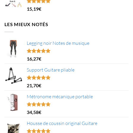
16,52€.
11,00€.
Note
5.00
15,19
€
sur 5
LES MIEUX NOTÉS
Legging noir Notes de musique
Note
5.00
16,27
€
sur 5
Support Guitare pliable
Note
5.00
21,70
€
sur 5
Métronome mécanique portable
Note
5.00
34,58
€
sur 5
Housse de coussin original Guitare