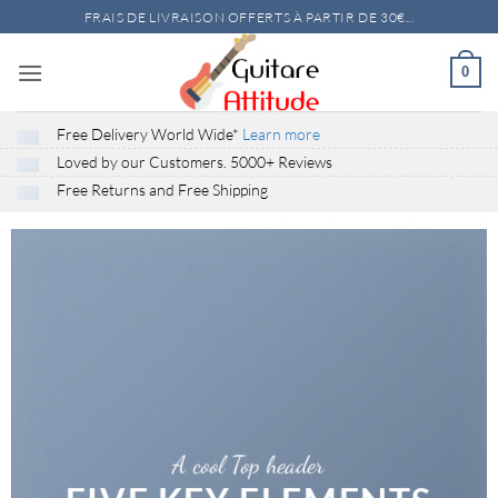
Passer
FRAIS DE LIVRAISON OFFERTS À PARTIR DE 30€...
au
contenu
0
Free Delivery
World Wide*
Learn more
Loved by our Customers.
5000+
Reviews
Free Returns
and
Free Shipping
A cool Top header