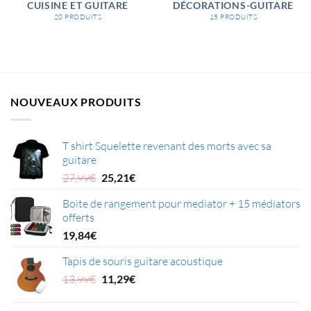
CUISINE ET GUITARE
DÉCORATIONS-GUITARE
20 PRODUITS
15 PRODUITS
NOUVEAUX PRODUITS
T shirt Squelette revenant des morts avec sa
guitare
Le
Le
27,99
€
25,21
€
prix
prix
Boite de rangement pour mediator + 15 médiators
initial
actuel
offerts
était :
est :
27,99€.
25,21€.
19,84
€
Tapis de souris guitare acoustique
Le
Le
13,99
€
11,29
€
prix
prix
initial
actuel