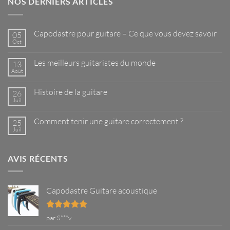
NOS DERNIERS ARTICLES
Capodastre pour guitare – Ce que vous devez savoir
05
Oct
Aucun
commentaire
sur
Les meilleurs guitaristes du monde
13
Capodastre
pour
Août
Aucun
guitare
commentaire
–
sur
Ce
Histoire de la guitare
26
Les
que
meilleurs
Juil
Aucun
vous
guitaristes
commentaire
devez
du
sur
savoir
monde
Comment tenir une guitare correctement ?
25
Histoire
de
Juil
Aucun
la
commentaire
guitare
sur
Comment
AVIS RÉCENTS
tenir
une
guitare
correctement
?
Capodastre Guitare acoustique
Note
5
sur
par S***v
5