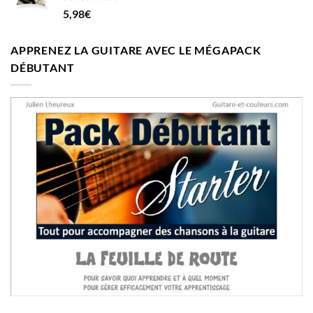
Note
5.00
5,98
€
sur 5
APPRENEZ LA GUITARE AVEC LE MÉGAPACK
DÉBUTANT