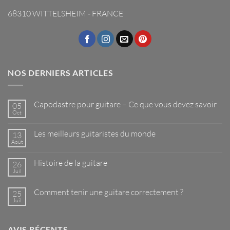
68310 WITTELSHEIM - FRANCE
NOS DERNIERS ARTICLES
Capodastre pour guitare – Ce que vous devez savoir
05
Oct
Aucun
commentaire
sur
Les meilleurs guitaristes du monde
13
Capodastre
pour
Août
Aucun
guitare
commentaire
–
sur
Ce
Histoire de la guitare
26
Les
que
meilleurs
Juil
Aucun
vous
guitaristes
commentaire
devez
du
sur
savoir
monde
Comment tenir une guitare correctement ?
25
Histoire
de
Juil
Aucun
la
commentaire
guitare
sur
Comment
AVIS RÉCENTS
tenir