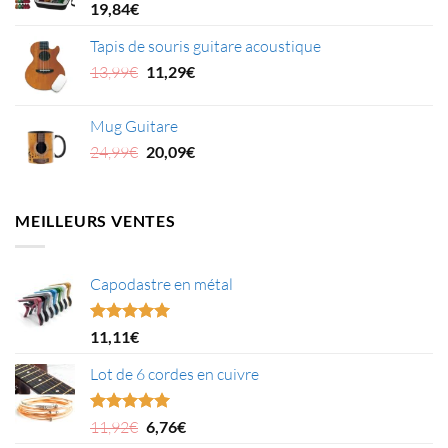
27,99€.
25,21€.
19,84
€
Tapis de souris guitare acoustique
Le
Le
13,99
€
11,29
€
prix
prix
initial
actuel
Mug Guitare
était :
est :
Le
Le
24,99
€
20,09
€
13,99€.
11,29€.
prix
prix
initial
actuel
était :
est :
MEILLEURS VENTES
24,99€.
20,09€.
Capodastre en métal
Note
4.95
11,11
€
sur 5
Lot de 6 cordes en cuivre
Le
Le
Note
5.00
11,92
€
6,76
€
sur 5
prix
prix