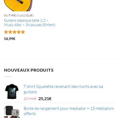
GUITARES CLASSIQUES
Guitare classique taille 1/2 –
Music Alley – 34 pouces (Enfant)
Note
5
sur
56,99
€
5
NOUVEAUX PRODUITS
T shirt Squelette revenant des morts avec sa
guitare
Le
Le
27,99
€
25,21
€
prix
prix
Boite de rangement pour mediator + 15 médiators
initial
actuel
offerts
était :
est :