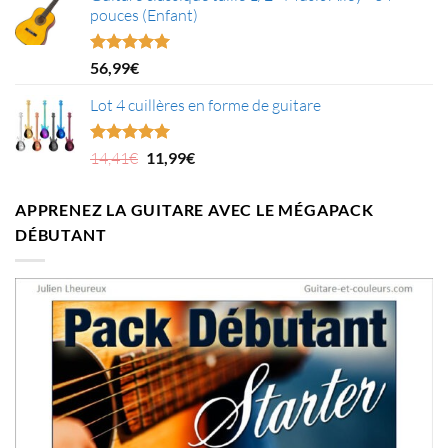
pouces (Enfant)
Note
5.00
56,99
€
sur 5
Lot 4 cuillères en forme de guitare
Le
Le
Note
5.00
14,41
€
11,99
€
sur 5
prix
prix
initial
actuel
APPRENEZ LA GUITARE AVEC LE MÉGAPACK
était :
est :
DÉBUTANT
14,41€.
11,99€.