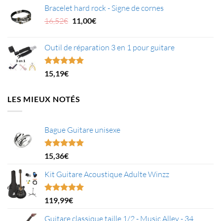
Bracelet hard rock - Signe de cornes
initial
actuel
était :
Le
est :
Le
16,52
€
11,00
€
11,92€.
prix
6,76€.
prix
initial
actuel
Outil de réparation 3 en 1 pour guitare
était :
est :
16,52€.
11,00€.
Note
5.00
15,19
€
sur 5
LES MIEUX NOTÉS
Bague Guitare unisexe
Note
5.00
15,36
€
sur 5
Kit Guitare Acoustique Adulte Winzz
Note
5.00
119,99
€
sur 5
Guitare classique taille 1/2 - Music Alley - 34