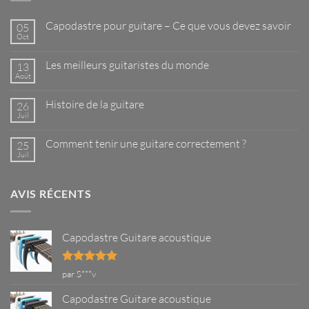
Capodastre pour guitare – Ce que vous devez savoir
05
Oct
Aucun
commentaire
sur
Les meilleurs guitaristes du monde
13
Capodastre
pour
Août
Aucun
guitare
commentaire
–
sur
Ce
Histoire de la guitare
26
Les
que
meilleurs
Juil
Aucun
vous
guitaristes
commentaire
devez
du
sur
savoir
monde
Comment tenir une guitare correctement ?
25
Histoire
de
Juil
Aucun
la
commentaire
guitare
sur
Comment
AVIS RÉCENTS
tenir
une
guitare
correctement
?
Capodastre Guitare acoustique
Note
5
sur
par S***v
5
Capodastre Guitare acoustique