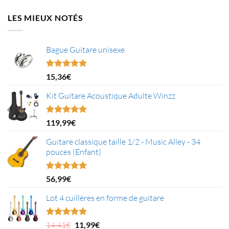
LES MIEUX NOTÉS
Bague Guitare unisexe
Note
5.00
15,36
€
sur 5
Kit Guitare Acoustique Adulte Winzz
Note
5.00
119,99
€
sur 5
Guitare classique taille 1/2 - Music Alley - 34
pouces (Enfant)
Note
5.00
56,99
€
sur 5
Lot 4 cuillères en forme de guitare
Le
Le
Note
5.00
14,41
€
11,99
€