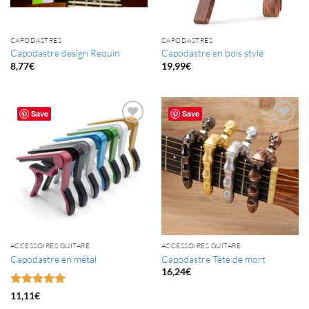
CAPODASTRES
CAPODASTRES
Capodastre design Requin
Capodastre en bois stylé
8,77
€
19,99
€
Save
Save
ACCESSOIRES GUITARE
ACCESSOIRES GUITARE
Capodastre en métal
Capodastre Tête de mort
16,24
€
Note
4.95
11,11
€
sur 5