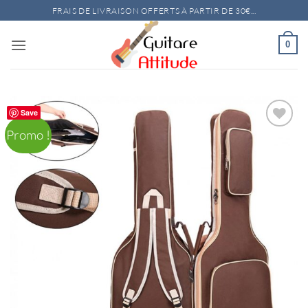
Passer
FRAIS DE LIVRAISON OFFERTS À PARTIR DE 30€...
au
contenu
0
Save
Promo !