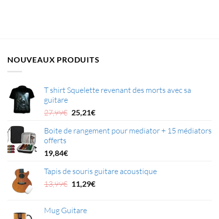
NOUVEAUX PRODUITS
T shirt Squelette revenant des morts avec sa
guitare
Le
Le
27,99
€
25,21
€
prix
prix
Boite de rangement pour mediator + 15 médiators
initial
actuel
offerts
était :
est :
27,99€.
25,21€.
19,84
€
Tapis de souris guitare acoustique
Le
Le
13,99
€
11,29
€
prix
prix
initial
actuel
Mug Guitare
était :
est :