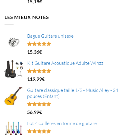
Note
5.00
15,19
€
sur 5
LES MIEUX NOTÉS
Bague Guitare unisexe
Note
5.00
15,36
€
sur 5
Kit Guitare Acoustique Adulte Winzz
Note
5.00
119,99
€
sur 5
Guitare classique taille 1/2 - Music Alley - 34
pouces (Enfant)
Note
5.00
56,99
€
sur 5
Lot 4 cuillères en forme de guitare