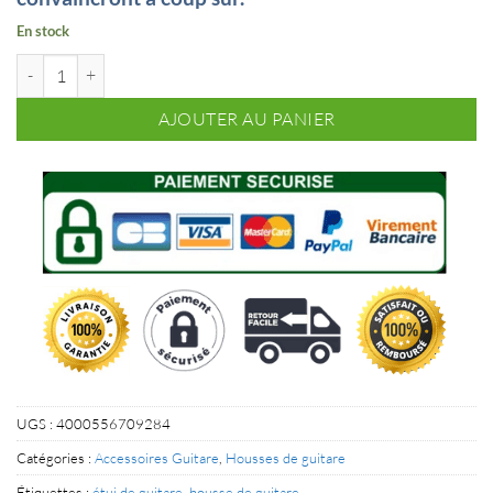
En stock
quantité de Housse de guitare électrique Marron
AJOUTER AU PANIER
UGS :
4000556709284
Catégories :
Accessoires Guitare
,
Housses de guitare
Étiquettes :
étui de guitare
,
housse de guitare