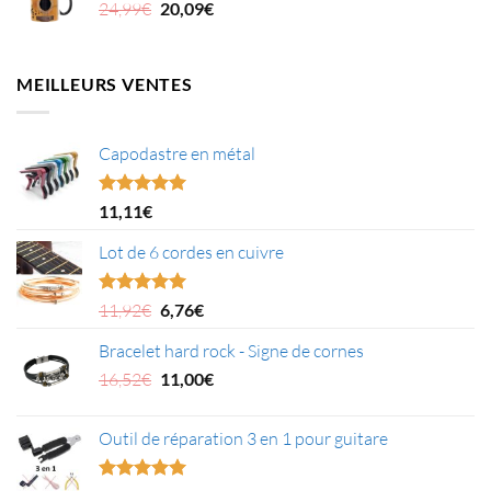
Le
Le
24,99
€
20,09
€
13,99€.
11,29€.
prix
prix
initial
actuel
était :
est :
MEILLEURS VENTES
24,99€.
20,09€.
Capodastre en métal
Note
4.95
11,11
€
sur 5
Lot de 6 cordes en cuivre
Le
Le
Note
5.00
11,92
€
6,76
€
sur 5
prix
prix
Bracelet hard rock - Signe de cornes
initial
actuel
était :
Le
est :
Le
16,52
€
11,00
€
11,92€.
prix
6,76€.
prix
initial
actuel
Outil de réparation 3 en 1 pour guitare
était :
est :
16,52€.
11,00€.