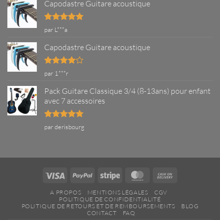
Capodastre Guitare acoustique
Note
5
sur
par L***a
5
Capodastre Guitare acoustique
Note
4
par 1***r
sur 5
Pack Guitare Classique 3/4 (8-13ans) pour enfant
avec 7 accessoires
Note
5
sur
par derisbourg
5
Visa
PayPal
Stripe
MasterCard
Cash
On
A PROPOS
MENTIONS LÉGALES
CGV
Delivery
POLITIQUE DE CONFIDENTIALITÉ
POLITIQUE DE RETOURS ET DE REMBOURSEMENTS
BLOG
CONTACT
FAQ