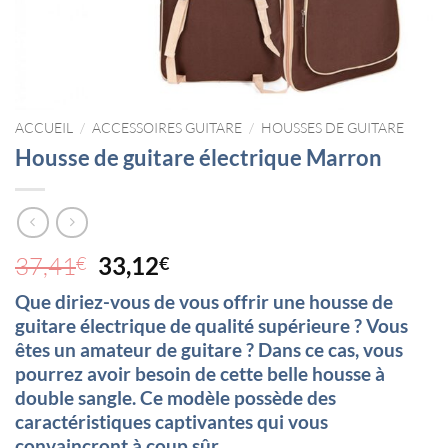
ACCUEIL
/
ACCESSOIRES GUITARE
/
HOUSSES DE GUITARE
Housse de guitare électrique Marron
Le
Le
37,41
33,12
€
€
prix
prix
Que diriez-vous de vous offrir une housse de
initial
actuel
guitare électrique de qualité supérieure ? Vous
était :
est :
êtes un amateur de guitare ? Dans ce cas, vous
37,41€.
33,12€.
pourrez avoir besoin de cette belle housse à
double sangle. Ce modèle possède des
caractéristiques captivantes qui vous
convaincront à coup sûr.