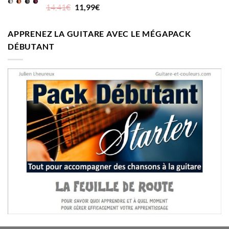
Le
Le
Note
5.00
14,41
€
11,99
€
sur 5
prix
prix
initial
actuel
APPRENEZ LA GUITARE AVEC LE MÉGAPACK
était :
est :
DÉBUTANT
14,41€.
11,99€.