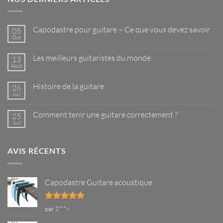
Capodastre pour guitare – Ce que vous devez savoir
05
Oct
Aucun
commentaire
sur
Les meilleurs guitaristes du monde
13
Capodastre
pour
Août
Aucun
guitare
commentaire
–
sur
Ce
Histoire de la guitare
26
Les
que
meilleurs
Juil
Aucun
vous
guitaristes
commentaire
devez
du
sur
savoir
monde
Comment tenir une guitare correctement ?
25
Histoire
de
Juil
Aucun
la
commentaire
guitare
sur
Comment
AVIS RÉCENTS
tenir
une
guitare
correctement
?
Capodastre Guitare acoustique
Note
5
sur
par S***v
5