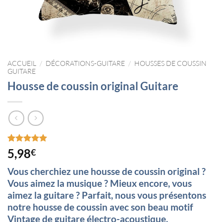
ACCUEIL
/
DÉCORATIONS-GUITARE
/
HOUSSES DE COUSSIN
GUITARE
Housse de coussin original Guitare
Noté
2
5
sur
5,98
€
5 basé sur
notations
Vous cherchiez une housse de coussin original ?
client
Vous aimez la musique ? Mieux encore, vous
aimez la guitare ? Parfait, nous vous présentons
notre housse de coussin avec son beau motif
Vintage de guitare électro-acoustique.