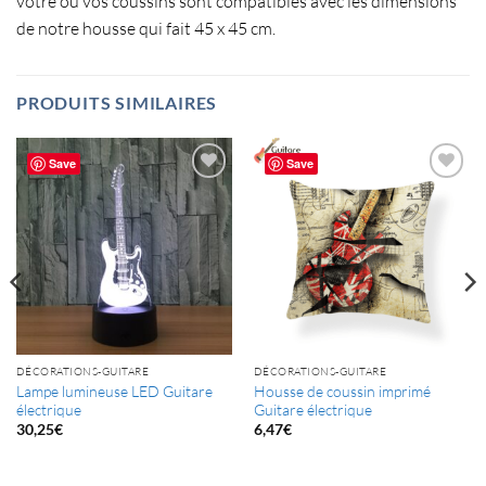
votre ou vos coussins sont compatibles avec les dimensions
de notre housse qui fait 45 x 45 cm.
PRODUITS SIMILAIRES
Save
Save
DÉCORATIONS-GUITARE
DÉCORATIONS-GUITARE
Lampe lumineuse LED Guitare
Housse de coussin imprimé
électrique
Guitare électrique
30,25
€
6,47
€