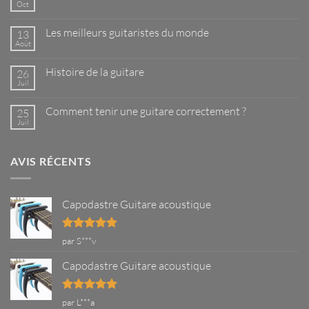
Oct
Aucun
commentaire
sur
Les meilleurs guitaristes du monde
13
Capodastre
pour
Août
Aucun
guitare
commentaire
–
sur
Ce
Histoire de la guitare
26
Les
que
meilleurs
Juil
Aucun
vous
guitaristes
commentaire
devez
du
sur
savoir
monde
Comment tenir une guitare correctement ?
25
Histoire
de
Juil
Aucun
la
commentaire
guitare
sur
Comment
AVIS RÉCENTS
tenir
une
guitare
correctement
?
Capodastre Guitare acoustique
Note
5
sur
par S***v
5
Capodastre Guitare acoustique
Note
5
sur
par L***a