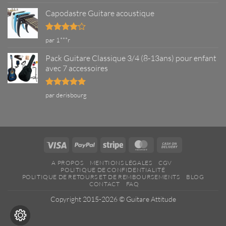
5
Capodastre Guitare acoustique
Note
4
par 1***r
sur 5
Pack Guitare Classique 3/4 (8-13ans) pour enfant
avec 7 accessoires
Note
5
sur
par derisbourg
5
Visa
PayPal
Stripe
MasterCard
Cash
On
A PROPOS
MENTIONS LÉGALES
CGV
Delivery
POLITIQUE DE CONFIDENTIALITÉ
POLITIQUE DE RETOURS ET DE REMBOURSEMENTS
BLOG
CONTACT
FAQ
Copyright 2015-2026 ©
Guitare Attitude