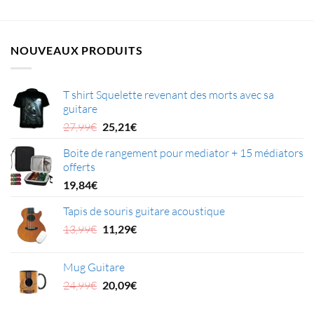
NOUVEAUX PRODUITS
T shirt Squelette revenant des morts avec sa
guitare
Le
Le
27,99
€
25,21
€
prix
prix
Boite de rangement pour mediator + 15 médiators
initial
actuel
offerts
était :
est :
27,99€.
25,21€.
19,84
€
Tapis de souris guitare acoustique
Le
Le
13,99
€
11,29
€
prix
prix
initial
actuel
Mug Guitare
était :
est :
Le
Le
24,99
€
20,09
€
13,99€.
11,29€.
prix
prix
initial
actuel