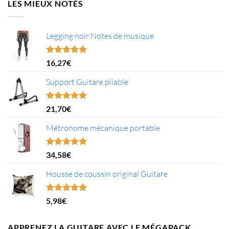
LES MIEUX NOTÉS
Legging noir Notes de musique
Note
5.00
16,27
€
sur 5
Support Guitare pliable
Note
5.00
21,70
€
sur 5
Métronome mécanique portable
Note
5.00
34,58
€
sur 5
Housse de coussin original Guitare
Note
5.00
5,98
€
sur 5
APPRENEZ LA GUITARE AVEC LE MÉGAPACK