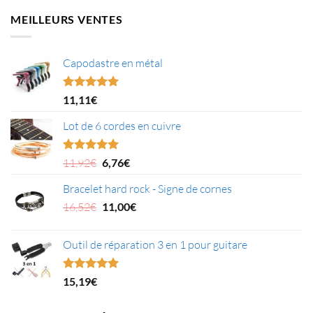
était :
est :
MEILLEURS VENTES
24,99€.
20,09€.
Capodastre en métal
Note
4.95
11,11
€
sur 5
Lot de 6 cordes en cuivre
Le
Le
Note
5.00
11,92
€
6,76
€
sur 5
prix
prix
Bracelet hard rock - Signe de cornes
initial
actuel
était :
Le
est :
Le
16,52
€
11,00
€
11,92€.
prix
6,76€.
prix
initial
actuel
Outil de réparation 3 en 1 pour guitare
était :
est :
16,52€.
11,00€.
Note
5.00
15,19
€
sur 5