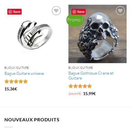
Save
Save
Promo !
BIJOUX GUITARE
BIJOUX GUITARE
Bague Gothique Crane et
Bague Guitare unisexe
Guitare
Note
5
sur
15,36
€
5
Note
5
sur
Le
Le
24,67
€
15,99
€
prix
prix
5
initial
actuel
était :
est :
24,67€.
15,99€.
NOUVEAUX PRODUITS