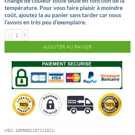
change de couleur toute seule en fonction de la
11,24€.
8,30€.
température. Pour vous faire plaisir à moindre
coût, ajoutez la au panier sans tarder car nous
l’avons en très peu d’exemplaire.
quantité de Bague Guitare classique
AJOUTER AU PANIER
UGS :
1005002137211021