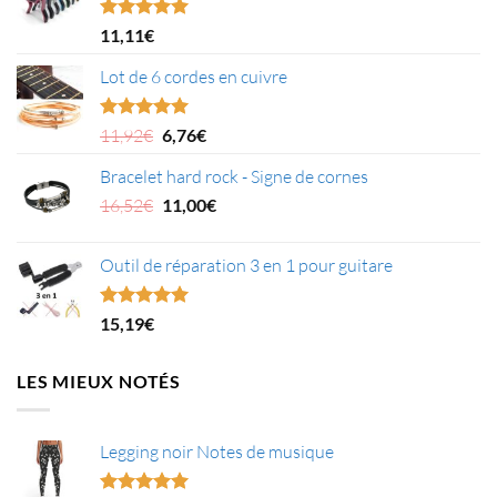
Note
4.95
11,11
€
sur 5
Lot de 6 cordes en cuivre
Le
Le
Note
5.00
11,92
€
6,76
€
sur 5
prix
prix
Bracelet hard rock - Signe de cornes
initial
actuel
était :
Le
est :
Le
16,52
€
11,00
€
11,92€.
prix
6,76€.
prix
initial
actuel
Outil de réparation 3 en 1 pour guitare
était :
est :
16,52€.
11,00€.
Note
5.00
15,19
€
sur 5
LES MIEUX NOTÉS
Legging noir Notes de musique