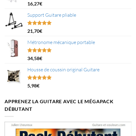
Note
5.00
16,27
€
sur 5
Support Guitare pliable
Note
5.00
21,70
€
sur 5
Métronome mécanique portable
Note
5.00
34,58
€
sur 5
Housse de coussin original Guitare
Note
5.00
5,98
€
sur 5
APPRENEZ LA GUITARE AVEC LE MÉGAPACK
DÉBUTANT