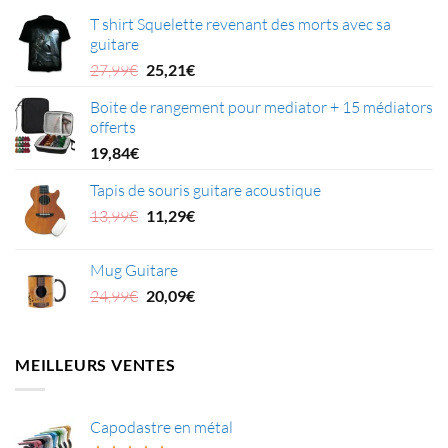
T shirt Squelette revenant des morts avec sa
guitare
Le
Le
27,99
€
25,21
€
prix
prix
Boite de rangement pour mediator + 15 médiators
initial
actuel
offerts
était :
est :
27,99€.
25,21€.
19,84
€
Tapis de souris guitare acoustique
Le
Le
13,99
€
11,29
€
prix
prix
initial
actuel
Mug Guitare
était :
est :
Le
Le
24,99
€
20,09
€
13,99€.
11,29€.
prix
prix
initial
actuel
était :
est :
MEILLEURS VENTES
24,99€.
20,09€.
Capodastre en métal