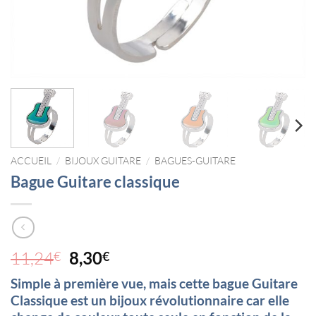
ACCUEIL
/
BIJOUX GUITARE
/
BAGUES-GUITARE
Bague Guitare classique
Le
Le
11,24
8,30
€
€
prix
prix
Simple à première vue, mais cette bague Guitare
initial
actuel
Classique est un bijoux révolutionnaire car elle
était :
est :