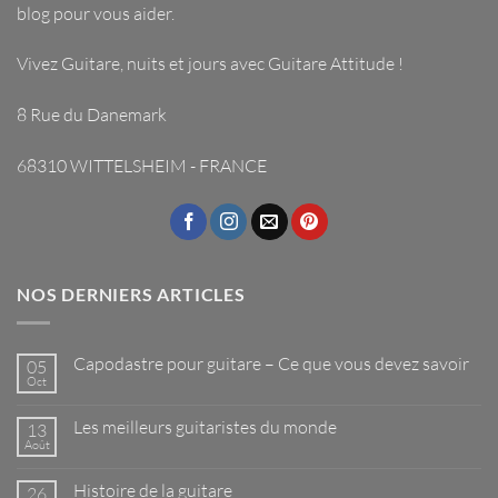
blog pour vous aider.
Vivez Guitare, nuits et jours avec
Guitare Attitude
!
8 Rue du Danemark
68310 WITTELSHEIM - FRANCE
NOS DERNIERS ARTICLES
Capodastre pour guitare – Ce que vous devez savoir
05
Oct
Aucun
commentaire
sur
Les meilleurs guitaristes du monde
13
Capodastre
pour
Août
Aucun
guitare
commentaire
–
sur
Ce
Histoire de la guitare
26
Les